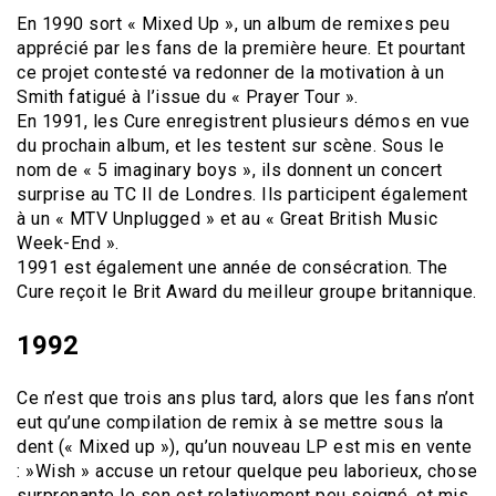
En 1990 sort « Mixed Up », un album de remixes peu
apprécié par les fans de la première heure. Et pourtant
ce projet contesté va redonner de la motivation à un
Smith fatigué à l’issue du « Prayer Tour ».
En 1991, les Cure enregistrent plusieurs démos en vue
du prochain album, et les testent sur scène. Sous le
nom de « 5 imaginary boys », ils donnent un concert
surprise au TC II de Londres. Ils participent également
à un « MTV Unplugged » et au « Great British Music
Week-End ».
1991 est également une année de consécration. The
Cure reçoit le Brit Award du meilleur groupe britannique.
1992
Ce n’est que trois ans plus tard, alors que les fans n’ont
eut qu’une compilation de remix à se mettre sous la
dent (« Mixed up »), qu’un nouveau LP est mis en vente
: »Wish » accuse un retour quelque peu laborieux, chose
surprenante le son est relativement peu soigné, et mis