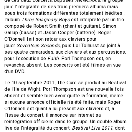
de ces deux concerts, baptisés
Reflections
, le groupe
joue l’intégralité de ses trois premiers albums mais
sous trois formations différentes totalement inédites :
l’album
Three Imaginary Boys
est interprété par un trio
composé de Robert Smith (chant et guitare), Simon
Gallup (basse) et Jason Cooper (batterie). Roger
O’Donnell fait son retour aux claviers pour
jouer
Seventeen Seconds
, puis Lol Tolhurst se joint à
ses quatre camarades, aux claviers et aux percussions,
pour l’exécution de
Faith
. Porl Thompson est, en
revanche, absent. Les concerts ont été filmés en vue
d’un DVD.
Le 10 septembre 2011, The Cure se produit au Bestival
de l’Ile de Wight. Porl Thompson est une nouvelle fois
absent et semble bien avoir quitté la formation, même
si aucune annonce officielle n’a été faite, mais Roger
O’Donnell est quant à lui présent aux claviers et, à
l’issue du concert, il annonce sur internet sa
réintégration officielle dans le groupe. Un double album
live de l’intégralité du concert,
Bestival Live 2011
, dont