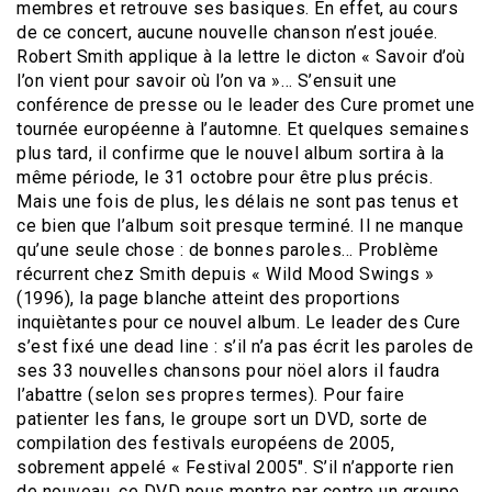
membres et retrouve ses basiques. En effet, au cours
de ce concert, aucune nouvelle chanson n’est jouée.
Robert Smith applique à la lettre le dicton « Savoir d’où
l’on vient pour savoir où l’on va »… S’ensuit une
conférence de presse ou le leader des Cure promet une
tournée européenne à l’automne. Et quelques semaines
plus tard, il confirme que le nouvel album sortira à la
même période, le 31 octobre pour être plus précis.
Mais une fois de plus, les délais ne sont pas tenus et
ce bien que l’album soit presque terminé. Il ne manque
qu’une seule chose : de bonnes paroles… Problème
récurrent chez Smith depuis « Wild Mood Swings »
(1996), la page blanche atteint des proportions
inquiètantes pour ce nouvel album. Le leader des Cure
s’est fixé une dead line : s’il n’a pas écrit les paroles de
ses 33 nouvelles chansons pour nöel alors il faudra
l’abattre (selon ses propres termes). Pour faire
patienter les fans, le groupe sort un DVD, sorte de
compilation des festivals européens de 2005,
sobrement appelé « Festival 2005″. S’il n’apporte rien
de nouveau, ce DVD nous montre par contre un groupe