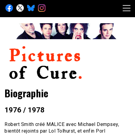
Skip
to
content
Toute l'info sur The Cure depuis 2001
Pictures of Cure
Biographie
1976 / 1978
Robert Smith créé MALICE avec Michael Dempsey,
bientôt rejoints par Lol Tolhurst, et enfin Porl