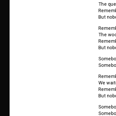
The que
Remembe
But nob
Remembe
The woo
Remembe
But nobo
Somebod
Somebod
Remembe
We wait
Remembe
But nob
Somebod
Somebo