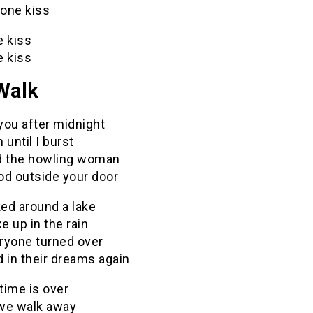
 one kiss
e kiss
e kiss
Walk
 you after midnight
 until I burst
d the howling woman
od outside your door
ed around a lake
 up in the rain
ryone turned over
 in their dreams again
 time is over
we walk away