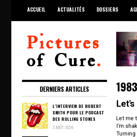
Skip
ACCUEIL
ACTUALITÉS
DOSSIERS
AG
to
content
Toute l'info sur The Cure depuis
Pictures of Cure
2001
1983
DERNIERS ARTICLES
Let’s
L’INTERVIEW DE ROBERT
SMITH POUR LE PODCAST
Let me 
DES ROLLING STONES
I’m shak
3 AOÛT 2026
Turning