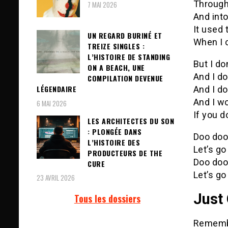
Through
7 MAI 2026
And int
It used 
UN REGARD BURINÉ ET
When I 
TREIZE SINGLES :
L’HISTOIRE DE STANDING
But I do
ON A BEACH, UNE
And I do
COMPILATION DEVENUE
LÉGENDAIRE
And I do
And I wo
6 MAI 2026
If you do
LES ARCHITECTES DU SON
: PLONGÉE DANS
Doo doo
L’HISTOIRE DES
Let’s go
PRODUCTEURS DE THE
Doo doo
CURE
Let’s go
23 AVRIL 2026
Just
Tous les dossiers
Remember