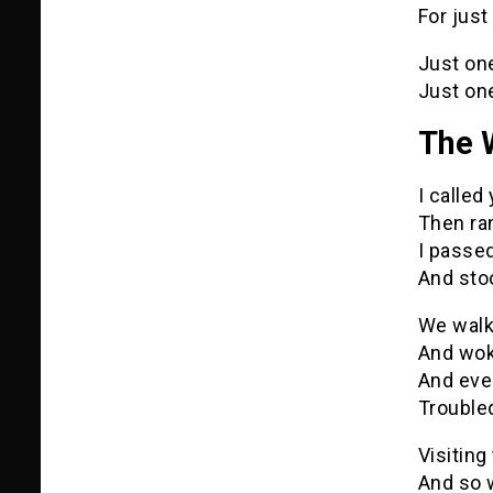
For just
Just on
Just on
The 
I called
Then ran
I passe
And sto
We walk
And woke
And eve
Troubled
Visiting
And so 