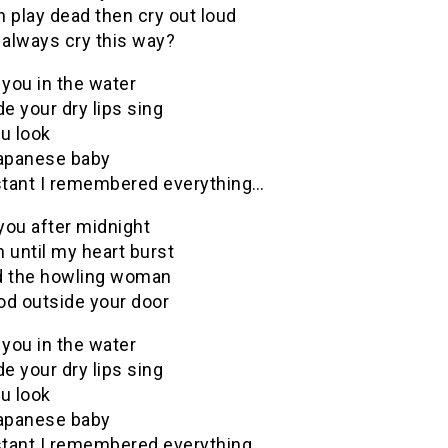
 play dead then cry out loud
always cry this way?
 you in the water
e your dry lips sing
u look
Japanese baby
nstant I remembered everything…
 you after midnight
 until my heart burst
d the howling woman
od outside your door
 you in the water
e your dry lips sing
u look
Japanese baby
nstant I remembered everything…