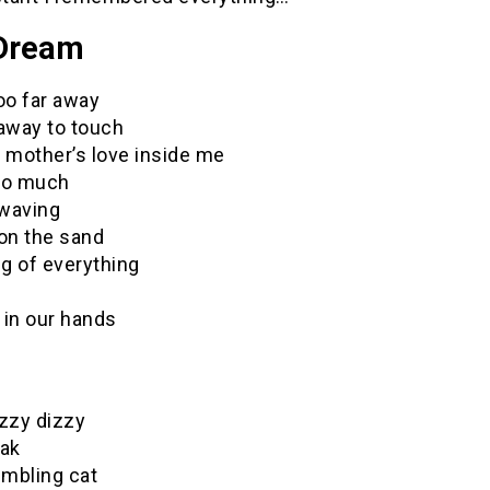
Dream
oo far away
 away to touch
 mother’s love inside me
oo much
 waving
 on the sand
g of everything
 in our hands
izzy dizzy
eak
umbling cat