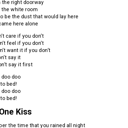
 the right doorway
o the white room
to be the dust that would lay here
came here alone
n’t care if you don’t
n’t feel if you don’t
n’t want it if you don’t
n’t say it
n’t say it first
 doo doo
 to bed!
 doo doo
 to bed!
 One Kiss
 the time that you rained all night