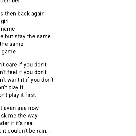
ecember
his then back again
girl
r name
ve but stay the same
t the same
d game
n’t care if you don’t
n’t feel if you don’t
n’t want it if you don’t
n’t play it
n’t play it first
’t even see now
ask me the way
er if it’s real
it couldn’t be rain…