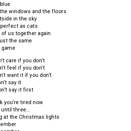
 blue
 the windows and the floors
tside in the sky
 perfect as cats
 of us together again
 just the same
d game
n’t care if you don’t
n’t feel if you don’t
n’t want it if you don’t
n’t say it
n’t say it first
k you’re tired now
 until three…
 at the Christmas lights
member