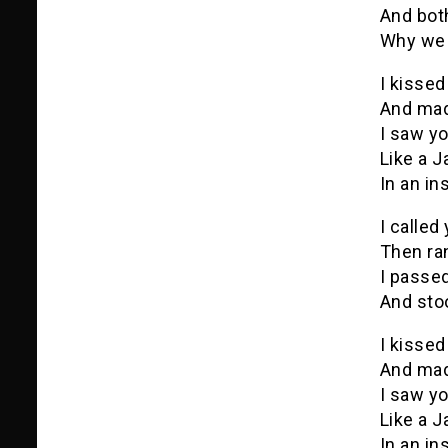
And both
Why we 
I kissed
And mad
I saw yo
Like a 
In an i
I called
Then ran
I passe
And sto
I kissed
And mad
I saw yo
Like a 
In an i