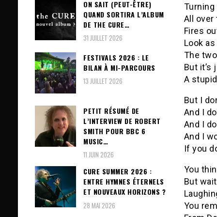
ON SAIT (PEUT-ÊTRE)
Turning
QUAND SORTIRA L’ALBUM
All over
DE THE CURE…
Fires ou
31 JUILLET 2026
Look as
The two
FESTIVALS 2026 : LE
But it’s
BILAN À MI-PARCOURS
A stupi
13 JUILLET 2026
But I do
PETIT RÉSUMÉ DE
And I do
L’INTERVIEW DE ROBERT
And I do
SMITH POUR BBC 6
And I wo
MUSIC…
If you do
11 JUIN 2026
You thin
CURE SUMMER 2026 :
But wait
ENTRE HYMNES ÉTERNELS
ET NOUVEAUX HORIZONS ?
Laughing
28 MAI 2026
You re