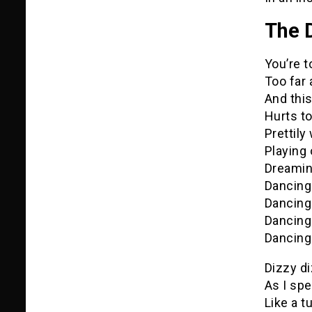
The 
You’re t
Too far
And this
Hurts t
Prettily
Playing
Dreamin
Dancing
Dancing
Dancing
Dancing
Dizzy d
As I sp
Like a t