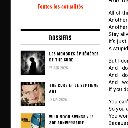
From D
Toutes les actualités
All of t
Another 
Anothe
Stay ali
DOSSIERS
It’s jus
A stupi
LES MEMBRES ÉPHÉMÈRES
DE THE CURE
But I do
15 JUIN 2026
And I do
And I do
And I wo
THE CURE ET LE SEPTIÈME
If you do
ART
12 MAI 2026
You can
So you 
You wond
WILD MOOD SWINGS : LE
30E ANNIVERSAIRE
Because 