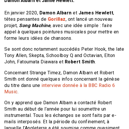
Damon Albarn et Jamie Hewlett.
En janvier 2020,
Damon Albarn
et
James Hewlett
,
têtes pensantes de
Gorillaz
, ont lancé un nouveau
projet,
Song Machine
, avec une idée simple : faire
appel à quelques pointures musicales pour mettre en
forme leurs idées de chansons.
Se sont donc notamment succédés Peter Hook, the late
Tony Allen, Skepta, Schoolboy Q and Octavian, Elton
John, Fatoumata Diawara et
Robert Smith
.
Concernant Strange Timez, Damon Albarn et Robert
Smith ont donné quelques infos concernant la génèse
du titre dans une
interview donnée à la BBC Radio 6
Music
.
On y apprend que Damon Albarn a contacté Robert
Smith au début de l’année pour lui soumettre un
instrumental. Tous les échanges se sont faits par e-
mails interposés. Et la période du confinement, à
laquelle l’Angleterre a été soumise comme quasiment