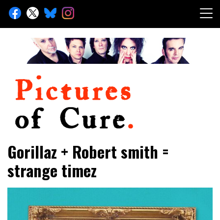
Skip
to
content
Toute l'info sur The Cure depuis 2001
Pictures of Cure
Gorillaz + Robert smith =
strange timez