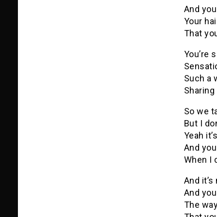
And you
Your hai
That you
You’re s
Sensatio
Such a w
Sharing 
So we t
But I do
Yeah it’
And you 
When I 
And it’s
And you
The way 
That you