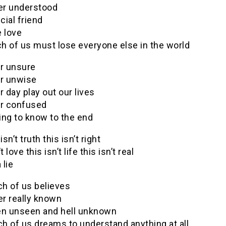
ver understood
ial friend
e love
h of us must lose everyone else in the world
r unsure
r unwise
r day play out our lives
r confused
ing to know to the end
isn’t truth this isn’t right
t love this isn’t life this isn’t real
 lie
h of us believes
er really known
en unseen and hell unknown
h of us dreams to understand anything at all