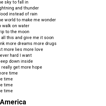
e sky to fall in
ightning and thunder
lood instead of rain
the world to make me wonder
o walk on water
rip to the moon
all this and give me it soon
ink more dreams more drugs
st more lies more love
ever hard I want
deep down inside
er really get more hope
more time
e time
e time
e time
 America