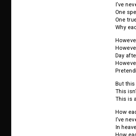
I’ve ne
One spec
One tru
Why eac
Howeve
Howeve
Day afte
Howeve
Pretend
But this 
This isn’
This is a
How eac
I’ve nev
In heav
How eac