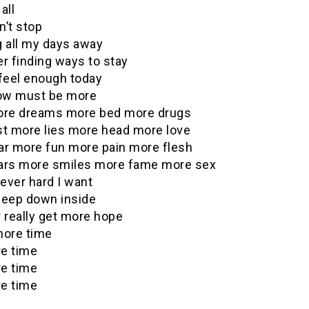
 all
an’t stop
g all my days away
r finding ways to stay
 feel enough today
ow must be more
ore dreams more bed more drugs
st more lies more head more love
ar more fun more pain more flesh
ars more smiles more fame more sex
ever hard I want
deep down inside
er really get more hope
more time
e time
e time
e time