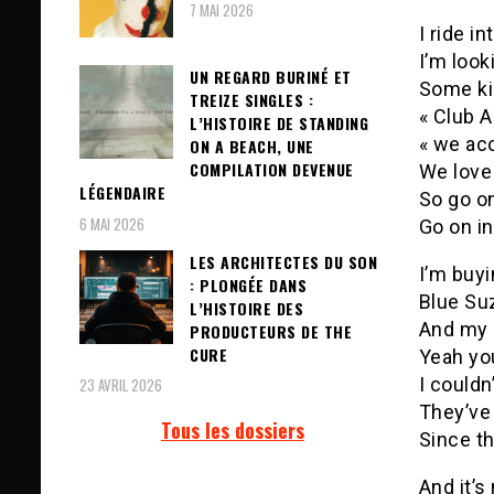
7 MAI 2026
I ride i
I’m loo
UN REGARD BURINÉ ET
Some ki
TREIZE SINGLES :
« Club A
L’HISTOIRE DE STANDING
« we acc
ON A BEACH, UNE
COMPILATION DEVENUE
We love 
LÉGENDAIRE
So go o
6 MAI 2026
Go on in
LES ARCHITECTES DU SON
I’m buyi
: PLONGÉE DANS
Blue Suz
L’HISTOIRE DES
And my 
PRODUCTEURS DE THE
CURE
Yeah you
I couldn
23 AVRIL 2026
They’ve
Tous les dossiers
Since th
And it’s