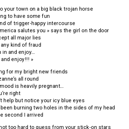
nto your town on a big black trojan horse
king to have some fun
nd of trigger-happy intercourse
merica salutes you » says the girl on the door
ept all major lies
any kind of fraud
n in and enjoy…
 and enjoy!!! »
ng for my bright new friends
anne’s all round
mood is heavily pregnant…
’re right
’t help but notice your icy blue eyes
 been burning two holes in the sides of my head
e second I arrived
 not too hard to guess from your stick-on stars