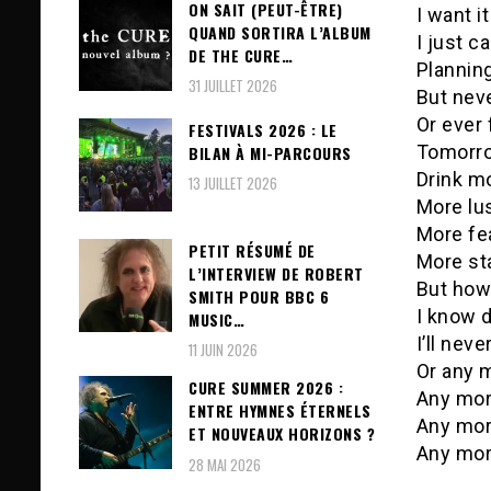
ON SAIT (PEUT-ÊTRE)
I want it
QUAND SORTIRA L’ALBUM
I just c
DE THE CURE…
Plannin
31 JUILLET 2026
But neve
Or ever
FESTIVALS 2026 : LE
Tomorr
BILAN À MI-PARCOURS
Drink m
13 JUILLET 2026
More lu
More fe
PETIT RÉSUMÉ DE
More st
L’INTERVIEW DE ROBERT
But how
SMITH POUR BBC 6
I know 
MUSIC…
I’ll nev
11 JUIN 2026
Or any 
CURE SUMMER 2026 :
Any mor
ENTRE HYMNES ÉTERNELS
Any mor
ET NOUVEAUX HORIZONS ?
Any mor
28 MAI 2026