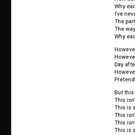
Why eac
I’ve nev
The par
The way
Why eac
Howeve
Howeve
Day afte
Howeve
Pretend
But this 
This isn’
This is a
This isn’
This isn’
This is a