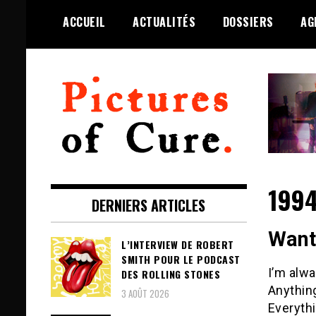
Skip
ACCUEIL
ACTUALITÉS
DOSSIERS
AG
to
content
Toute l'info sur The Cure depuis
Pictures of Cure
2001
199
DERNIERS ARTICLES
Want
L’INTERVIEW DE ROBERT
SMITH POUR LE PODCAST
I’m alw
DES ROLLING STONES
Anything
3 AOÛT 2026
Everyth