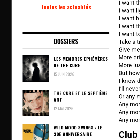
I want th
Toutes les actualités
I want l
I want b
I want 
I want t
DOSSIERS
Take a t
Give me 
More dr
LES MEMBRES ÉPHÉMÈRES
More lu
DE THE CURE
But how
15 JUIN 2026
I know 
I’ll nev
THE CURE ET LE SEPTIÈME
Or any 
ART
Any mor
12 MAI 2026
Any mor
Any mor
WILD MOOD SWINGS : LE
Club
30E ANNIVERSAIRE