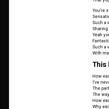
You’re s
Sensatio
Such a w
Sharing 
Yeah you
Fantasti
Such a w
With me
This 
How eac
I’ve nev
The par
The way
How eac
Why eac