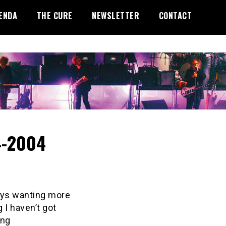
ENDA
THE CURE
NEWSLETTER
CONTACT
4-2004
ays wanting more
 I haven’t got
ing