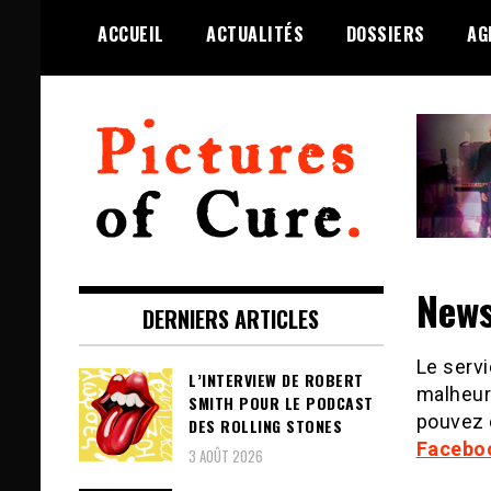
Skip
ACCUEIL
ACTUALITÉS
DOSSIERS
AG
to
content
Toute l'info sur The Cure depuis
Pictures of Cure
2001
News
DERNIERS ARTICLES
Le servi
L’INTERVIEW DE ROBERT
malheu
SMITH POUR LE PODCAST
pouvez 
DES ROLLING STONES
Facebo
3 AOÛT 2026