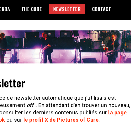
ENDA
THE CURE
NEWSLETTER
CONTACT
letter
ce de newsletter automatique que j’utilisais est
reusement
off
… En attendant d’en trouver un nouveau
consulter les derniers contenus publiés sur
la page
ok
ou sur
le profil X de Pictures of Cure
.