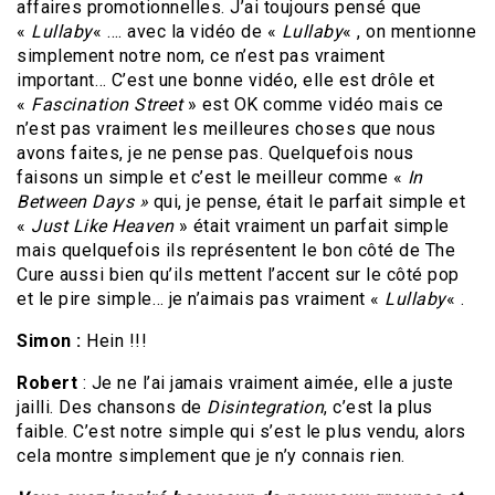
affaires promotionnelles. J’ai toujours pensé que
«
Lullaby
« …. avec la vidéo de «
Lullaby
« , on mentionne
simplement notre nom, ce n’est pas vraiment
important… C’est une bonne vidéo, elle est drôle et
«
Fascination Street
» est OK comme vidéo mais ce
n’est pas vraiment les meilleures choses que nous
avons faites, je ne pense pas. Quelquefois nous
faisons un simple et c’est le meilleur comme «
In
Between Days »
qui, je pense, était le parfait simple et
«
Just Like Heaven
» était vraiment un parfait simple
mais quelquefois ils représentent le bon côté de The
Cure aussi bien qu’ils mettent l’accent sur le côté pop
et le pire simple… je n’aimais pas vraiment «
Lullaby
« .
Simon :
Hein !!!
Robert
: Je ne l’ai jamais vraiment aimée, elle a juste
jailli. Des chansons de
Disintegration
, c’est la plus
faible. C’est notre simple qui s’est le plus vendu, alors
cela montre simplement que je n’y connais rien.