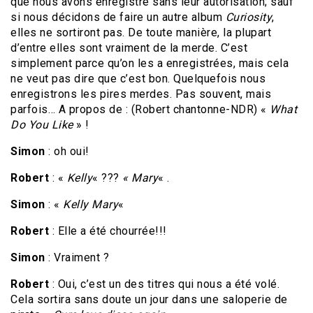
que nous avons enregistré sans leur autorisation; sauf
si nous décidons de faire un autre album
Curiosity
,
elles ne sortiront pas. De toute manière, la plupart
d’entre elles sont vraiment de la merde. C’est
simplement parce qu’on les a enregistrées, mais cela
ne veut pas dire que c’est bon. Quelquefois nous
enregistrons les pires merdes. Pas souvent, mais
parfois… A propos de : (Robert chantonne-NDR) «
What
Do You Like
» !
Simon
: oh oui!
Robert
: «
Kelly
« ???
« Mary
« .
Simon
: «
Kelly Mary
«
Robert
: Elle a été chourrée!!!
Simon
: Vraiment ?
Robert
: Oui, c’est un des titres qui nous a été volé.
Cela sortira sans doute un jour dans une saloperie de