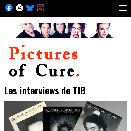
Skip
to
content
Toute l'info sur The Cure depuis 2001
Pictures of Cure
Les interviews de TIB