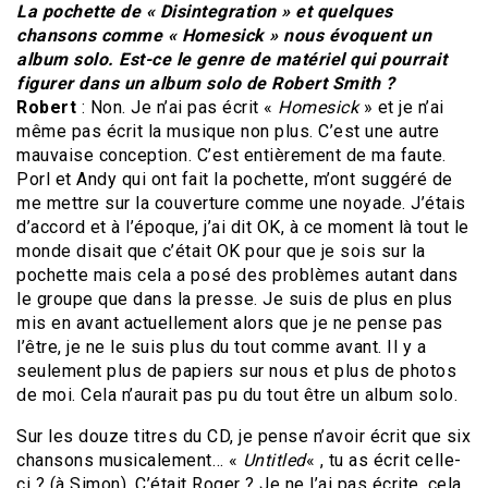
La pochette de « Disintegration » et quelques
chansons comme « Homesick » nous évoquent un
album solo. Est-ce le genre de matériel qui pourrait
figurer dans un album solo de Robert Smith ?
Robert
: Non. Je n’ai pas écrit «
Homesick
» et je n’ai
même pas écrit la musique non plus. C’est une autre
mauvaise conception. C’est entièrement de ma faute.
Porl et Andy qui ont fait la pochette, m’ont suggéré de
me mettre sur la couverture comme une noyade. J’étais
d’accord et à l’époque, j’ai dit OK, à ce moment là tout le
monde disait que c’était OK pour que je sois sur la
pochette mais cela a posé des problèmes autant dans
le groupe que dans la presse. Je suis de plus en plus
mis en avant actuellement alors que je ne pense pas
l’être, je ne le suis plus du tout comme avant. Il y a
seulement plus de papiers sur nous et plus de photos
de moi. Cela n’aurait pas pu du tout être un album solo.
Sur les douze titres du CD, je pense n’avoir écrit que six
chansons musicalement… «
Untitled
« , tu as écrit celle-
ci ? (à Simon). C’était Roger ? Je ne l’ai pas écrite, cela