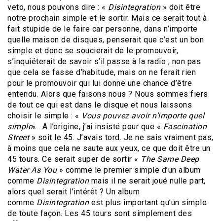
veto, nous pouvons dire : «
Disintegration
» doit être
notre prochain simple et le sortir. Mais ce serait tout à
fait stupide de le faire car personne, dans n’importe
quelle maison de disques, penserait que c’est un bon
simple et donc se soucierait de le promouvoir,
s’inquiéterait de savoir s’il passe à la radio ; non pas
que cela se fasse d’habitude, mais on ne ferait rien
pour le promouvoir qui lui donne une chance d’être
entendu. Alors que faisons nous ? Nous sommes fiers
de tout ce qui est dans le disque et nous laissons
choisir le simple : «
Vous pouvez avoir n’importe quel
simple
« . A l’origine, j’ai insisté pour que «
Fascination
Street
» soit le 45. J’avais tord. Je ne sais vraiment pas,
à moins que cela ne saute aux yeux, ce que doit être un
45 tours. Ce serait super de sortir «
The Same Deep
Water As You
» comme le premier simple d’un album
comme
Disintegration
mais il ne serait joué nulle part,
alors quel serait l’intérêt ? Un album
comme
Disintegration
est plus important qu’un simple
de toute façon. Les 45 tours sont simplement des