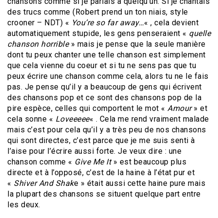
chansons comme si je parlais à quelqu’un. Si je chantais
des trucs comme (Robert prend un ton niais, style
crooner – NDT) «
You’re so far away…
« , cela devient
automatiquement stupide, les gens penseraient «
quelle
chanson horrible
» mais je pense que la seule manière
dont tu peux chanter une telle chanson est simplement
que cela vienne du coeur et si tu ne sens pas que tu
peux écrire une chanson comme cela, alors tu ne le fais
pas. Je pense qu’il y a beaucoup de gens qui écrivent
des chansons pop et ce sont des chansons pop de la
pire espèce, celles qui comportent le mot «
Amour
» et
cela sonne «
Loveeeee
« . Cela me rend vraiment malade
mais c’est pour cela qu’il y a très peu de nos chansons
qui sont directes, c’est parce que je me suis senti à
l’aise pour l’écrire aussi forte. Je veux dire : une
chanson comme «
Give Me It
» est beaucoup plus
directe et à l’opposé, c’est de la haine à l’état pur et
«
Shiver And Shak
e » était aussi cette haine pure mais
la plupart des chansons se situent quelque part entre
les deux.