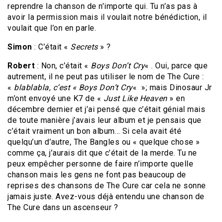
reprendre la chanson de n’importe qui. Tu n’as pas à
avoir la permission mais il voulait notre bénédiction, il
voulait que l’on en parle.
Simon
: C’était «
Secrets
» ?
Robert
: Non, c’était «
Boys Don’t Cry
« . Oui, parce que
autrement, il ne peut pas utiliser le nom de The Cure :
«
blablabla, c’est « Boys Don’t Cry
« »; mais Dinosaur Jr
m’ont envoyé une K7 de «
Just Like Heaven
» en
décembre dernier et j’ai pensé que c’était génial mais
de toute manière j’avais leur album et je pensais que
c’était vraiment un bon album… Si cela avait été
quelqu’un d’autre, The Bangles ou « quelque chose »
comme ça, j’aurais dit que c’était de la merde. Tu ne
peux empêcher personne de faire n’importe quelle
chanson mais les gens ne font pas beaucoup de
reprises des chansons de The Cure car cela ne sonne
jamais juste. Avez-vous déjà entendu une chanson de
The Cure dans un ascenseur ?