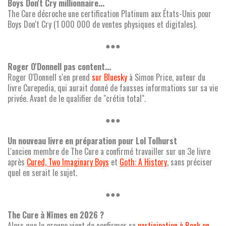
Boys Don't Cry millionnaire...
The Cure décroche une certification Platinum aux États-Unis pour
Boys Don't Cry (1 000 000 de ventes physiques et digitales).
●●●
Roger O'Donnell pas content...
Roger O'Donnell s'en prend
sur Bluesky
à Simon Price, auteur du
livre Curepedia, qui aurait donné de fausses informations sur sa vie
privée. Avant de le qualifier de "crétin total".
●●●
Un nouveau livre en préparation pour Lol Tolhurst
L'ancien membre de The Cure a confirmé travailler sur un 3e livre
après
Cured, Two Imaginary Boys
et
Goth: A History
, sans préciser
quel en serait le sujet.
●●●
The Cure à Nîmes en 2026 ?
Alors que le groupe vient de confirmer sa
participation à Rock en