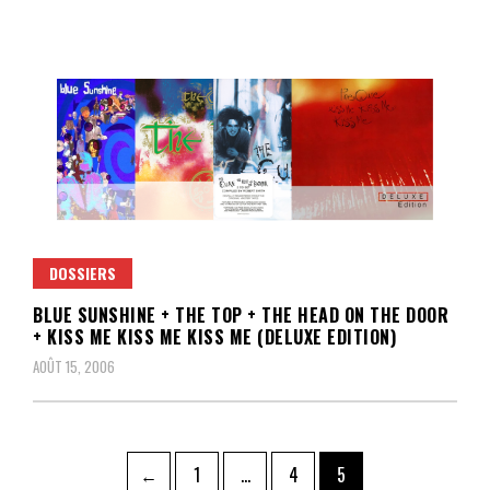
DOSSIERS
BLUE SUNSHINE + THE TOP + THE HEAD ON THE DOOR
+ KISS ME KISS ME KISS ME (DELUXE EDITION)
AOÛT 15, 2006
Pagination
Page
Page
Page
←
1
…
4
5