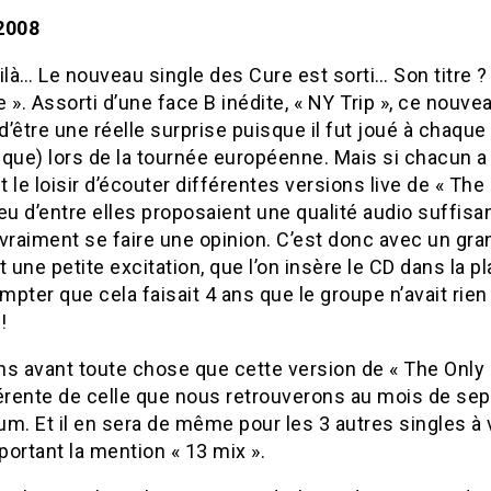
2008
ilà… Le nouveau single des Cure est sorti… Son titre ?
 ». Assorti d’une face B inédite, « NY Trip », ce nouvea
 d’être une réelle surprise puisque il fut joué à chaqu
que) lors de la tournée européenne. Mais si chacun a 
 le loisir d’écouter différentes versions live de « The
eu d’entre elles proposaient une qualité audio suffisa
vraiment se faire une opinion. C’est donc avec un gra
 et une petite excitation, que l’on insère le CD dans la pl
pter que cela faisait 4 ans que le groupe n’avait rien 
!
ns avant toute chose que cette version de « The Only
férente de celle que nous retrouverons au mois de se
bum. Et il en sera de même pour les 3 autres singles à v
ortant la mention « 13 mix ».