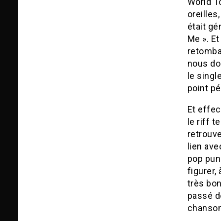
World T
oreilles
était gé
Me ». E
retomba
nous don
le singl
point pé
Et effec
le riff 
retrouv
lien ave
pop pun
figurer,
très bo
passé d
chanson