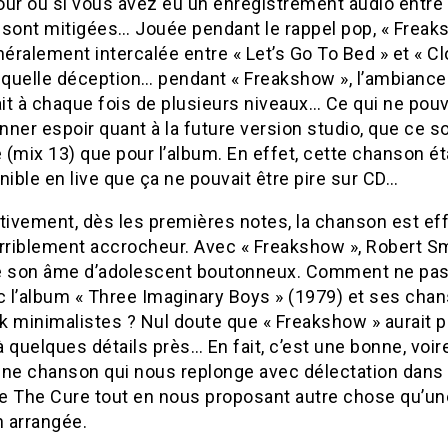
our ou si vous avez eu un enregistrement audio entre 
, sont mitigées… Jouée pendant le rappel pop, « Freak
néralement intercalée entre « Let’s Go To Bed » et « C
t quelle déception… pendant « Freakshow », l’ambiance
it à chaque fois de plusieurs niveaux… Ce qui ne pouv
ner espoir quant à la future version studio, que ce so
e (mix 13) que pour l’album. En effet, cette chanson ét
nible en live que ça ne pouvait être pire sur CD…
tivement, dès les premières notes, la chanson est eff
terriblement accrocheur. Avec « Freakshow », Robert S
e son âme d’adolescent boutonneux. Comment ne pas 
c l’album « Three Imaginary Boys » (1979) et ses cha
k minimalistes ? Nul doute que « Freakshow » aurait p
 à quelques détails près… En fait, c’est une bonne, voir
nne chanson qui nous replonge avec délectation dans 
e The Cure tout en nous proposant autre chose qu’une
 arrangée.