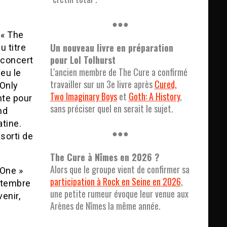
●●●
 « The
Un nouveau livre en préparation
u titre
pour Lol Tolhurst
e concert
L'ancien membre de The Cure a confirmé
eu le
travailler sur un 3e livre après
Cured,
 Only
Two Imaginary Boys
et
Goth: A History
,
nte pour
sans préciser quel en serait le sujet.
nd
atine.
●●●
sorti de
The Cure à Nîmes en 2026 ?
Alors que le groupe vient de confirmer sa
 One »
participation à Rock en Seine en 2026
,
ptembre
une petite rumeur évoque leur venue aux
enir,
Arènes de Nîmes la même année.