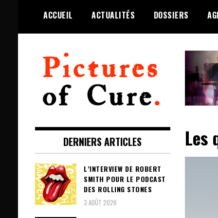
Skip
ACCUEIL
ACTUALITÉS
DOSSIERS
AG
to
content
Toute l'info sur The Cure depuis
Pictures of Cure
2001
Les 
DERNIERS ARTICLES
L’INTERVIEW DE ROBERT
SMITH POUR LE PODCAST
DES ROLLING STONES
3 AOÛT 2026