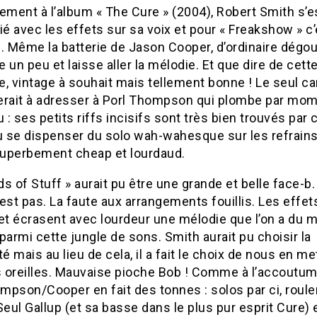
ement à l’album « The Cure » (2004), Robert Smith s’e
ié avec les effets sur sa voix et pour « Freakshow » c
. Même la batterie de Jason Cooper, d’ordinaire dégou
 un peu et laisse aller la mélodie. Et que dire de cette
, vintage à souhait mais tellement bonne ! Le seul ca
erait à adresser à Porl Thompson qui plombe par mom
: ses petits riffs incisifs sont très bien trouvés par c
u se dispenser du solo wah-wahesque sur les refrains
uperbement cheap et lourdaud.
nds of Stuff » aurait pu être une grande et belle face-b
l’est pas. La faute aux arrangements fouillis. Les effet
et écrasent avec lourdeur une mélodie que l’on a du m
parmi cette jungle de sons. Smith aurait pu choisir la
té mais au lieu de cela, il a fait le choix de nous en me
es oreilles. Mauvaise pioche Bob ! Comme à l’accoutum
mpson/Cooper en fait des tonnes : solos par ci, roul
Seul Gallup (et sa basse dans le plus pur esprit Cure) e