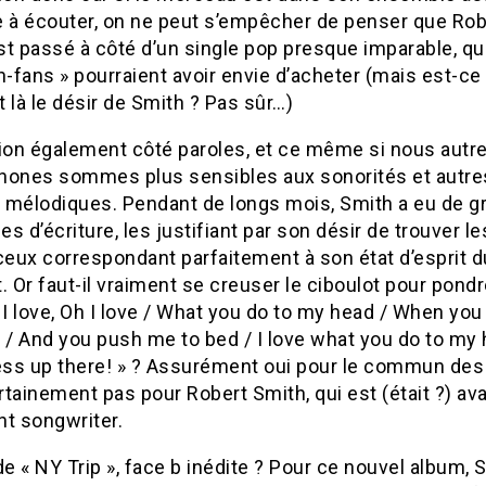
e à écouter, on ne peut s’empêcher de penser que Rob
st passé à côté d’un single pop presque imparable, 
n-fans » pourraient avoir envie d’acheter (mais est-ce
 là le désir de Smith ? Pas sûr…)
tion également côté paroles, et ce même si nous autr
hones sommes plus sensibles aux sonorités et autre
 mélodiques. Pendant de longs mois, Smith a eu de g
s d’écriture, les justifiant par son désir de trouver l
ceux correspondant parfaitement à son état d’esprit d
Or faut-il vraiment se creuser le ciboulot pour pondr
 I love, Oh I love / What you do to my head / When you
 / And you push me to bed / I love what you do to my 
mess up there! » ? Assurément oui pour le commun des
tainement pas pour Robert Smith, qui est (était ?) ava
ant songwriter.
de « NY Trip », face b inédite ? Pour ce nouvel album, 