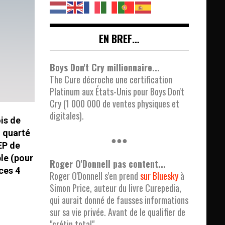
EN BREF…
Boys Don't Cry millionnaire...
The Cure décroche une certification
Platinum aux États-Unis pour Boys Don't
Cry (1 000 000 de ventes physiques et
digitales).
is de
n quarté
●●●
EP de
le (pour
Roger O'Donnell pas content...
ces 4
Roger O'Donnell s'en prend
sur Bluesky
à
Simon Price, auteur du livre Curepedia,
qui aurait donné de fausses informations
sur sa vie privée. Avant de le qualifier de
"crétin total".