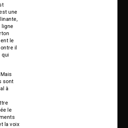
st
’est une
linante,
 ligne
rton
ent le
ontre il
 qui
. Mais
s sont
al à
ttre
ée le
ements
t la voix