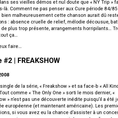
ans ses vieilles démos et nul doute que « NY Trip » fa
es-là. Comment ne pas penser aux Cure période 84/85
Et bien malheureusement cette chanson aurait dû rest
ons : absence cruelle de relief, mélodie décousue, bat
 de plus trop présente, arrangements horripilants… T
tout ça…
eux faire…
le #2 | FREAKSHOW
 2008
ingle de la série, « Freakshow » et sa face-b « All Kin
 Tout comme « The Only One » sorti le mois dernier, «
w » n’est pas une découverte inédite puisqu’il a été 
née européenne (et maintenant américaine). Les premi
ons, si vous avez eu la chance d’assister à un concer