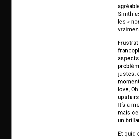
agréabl
Smith e
les « no
vraiment
Frustra
francop
aspects
problème
justes, 
moment. 
love, Oh
upstairs
It’s a 
mais cer
un brill
Et quid 