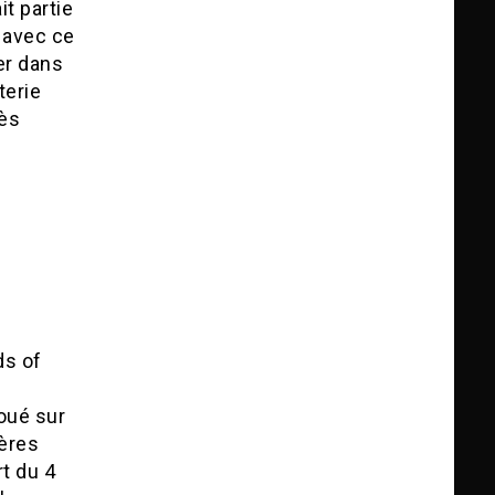
it partie
 avec ce
er dans
terie
rès
ds of
joué sur
ères
t du 4