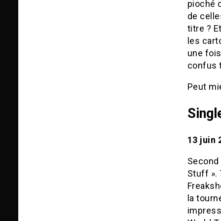
pioché d
de cell
titre ? 
les cart
une fois
confus 
Peut mi
Sing
13 juin
Second s
Stuff ».
Freaksho
la tour
impressi