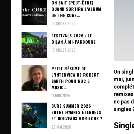
ON SAIT (PEUT-ÊTRE)
QUAND SORTIRA L’ALBUM
DE THE CURE…
31 JUILLET 2026
FESTIVALS 2026 : LE
BILAN À MI-PARCOURS
13 JUILLET 2026
PETIT RÉSUMÉ DE
Un singl
L’INTERVIEW DE ROBERT
mai, jui
SMITH POUR BBC 6
complété
MUSIC…
remixes 
11 JUIN 2026
ne pas d
CURE SUMMER 2026 :
singles 
ENTRE HYMNES ÉTERNELS
ET NOUVEAUX HORIZONS ?
Singl
28 MAI 2026