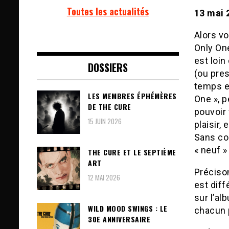
Toutes les actualités
13 mai 
Alors vo
Only One
est loin
DOSSIERS
(ou pres
temps et
LES MEMBRES ÉPHÉMÈRES
One », p
DE THE CURE
pouvoir 
15 JUIN 2026
plaisir,
Sans com
« neuf » 
THE CURE ET LE SEPTIÈME
ART
Préciso
12 MAI 2026
est dif
sur l’al
WILD MOOD SWINGS : LE
chacun p
30E ANNIVERSAIRE