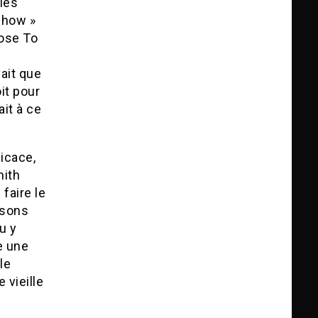
les
show »
lose To
ait que
it pour
ait à ce
icace,
mith
faire le
nsons
u y
e une
le
 vieille