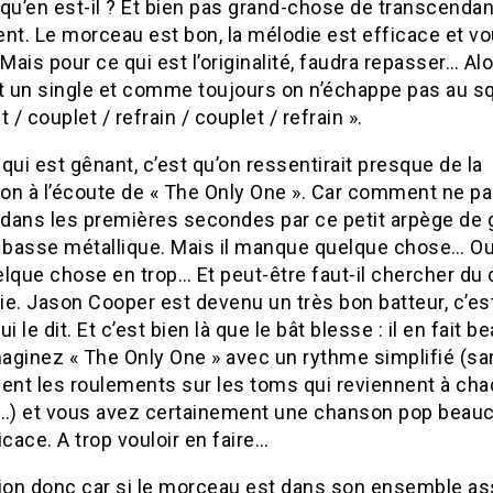
qu’en est-il ? Et bien pas grand-chose de transcendan
nt. Le morceau est bon, la mélodie est efficace et v
 Mais pour ce qui est l’originalité, faudra repasser… Al
st un single et comme toujours on n’échappe pas au s
t / couplet / refrain / couplet / refrain ».
qui est gênant, c’est qu’on ressentirait presque de la
ion à l’écoute de « The Only One ». Car comment ne pa
dans les premières secondes par ce petit arpège de 
e basse métallique. Mais il manque quelque chose… Ou
uelque chose en trop… Et peut-être faut-il chercher du
rie. Jason Cooper est devenu un très bon batteur, c’es
ui le dit. Et c’est bien là que le bât blesse : il en fait 
maginez « The Only One » avec un rythme simplifié (s
nt les roulements sur les toms qui reviennent à ch
) et vous avez certainement une chanson pop beau
icace. A trop vouloir en faire…
tion donc car si le morceau est dans son ensemble a