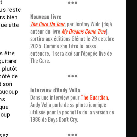
●●●
t
ous reste
Nouveau livre
ors bien
The Cure On Tour
, par Jérémy Wulc (déjà
quelette
auteur du livre
My Dreams Come True
),
sortira aux éditions Glénat le 29 octobre
2025. Comme son titre le laisse
entendre, il sera axé sur l'épopée live de
s être
The Cure.
guitare
 plutôt
●●●
 côté de
t son
Interview d'Andy Vella
beaucoup
Dans une interview pour
The Guardian
,
ans
Andy Vella parle de sa photo iconique
aque
utilisée pour la pochette de la version de
coup
1986 de Boys Don't Cry.
●●●
ssez