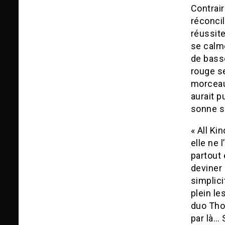
Contrair
réconcil
réussite
se calme
de basse
rouge s
morceau 
aurait p
sonne s
« All Ki
elle ne 
partout 
deviner 
simplici
plein l
duo Tho
par là… 