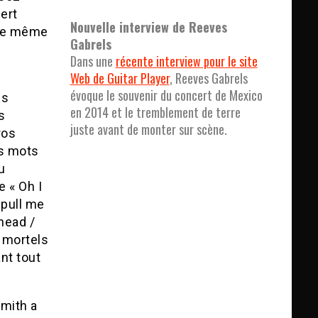
ert
Nouvelle interview de Reeves
que même
Gabrels
Dans une
récente interview pour le site
Web de Guitar Player
, Reeves Gabrels
évoque le souvenir du concert de Mexico
es
en 2014 et le tremblement de terre
s
juste avant de monter sur scène.
ros
es mots
u
e « Oh I
 pull me
head /
 mortels
nt tout
Smith a