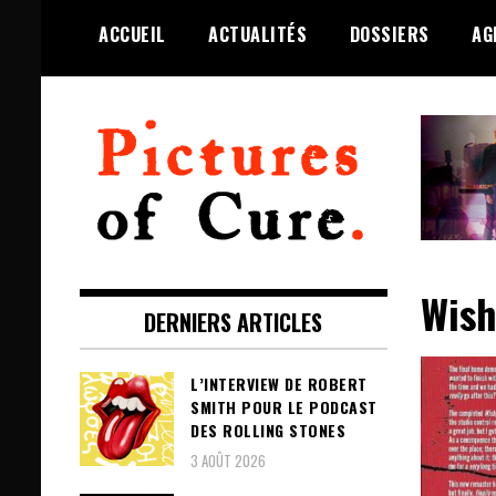
Skip
ACCUEIL
ACTUALITÉS
DOSSIERS
AG
to
content
Toute l'info sur The Cure depuis
Pictures of Cure
2001
Wish
DERNIERS ARTICLES
L’INTERVIEW DE ROBERT
SMITH POUR LE PODCAST
DES ROLLING STONES
3 AOÛT 2026