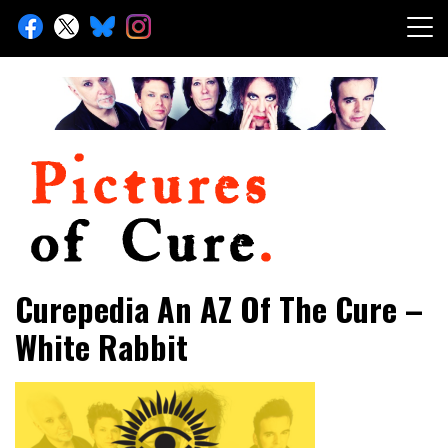
Skip
to
content
Toute l'info sur The Cure depuis 2001
Pictures of Cure
Curepedia An AZ Of The Cure –
White Rabbit