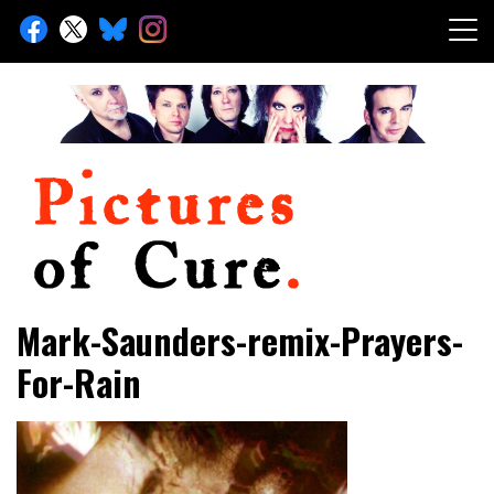
Skip
to
content
Toute l'info sur The Cure depuis 2001
Pictures of Cure
Mark-Saunders-remix-Prayers-
For-Rain