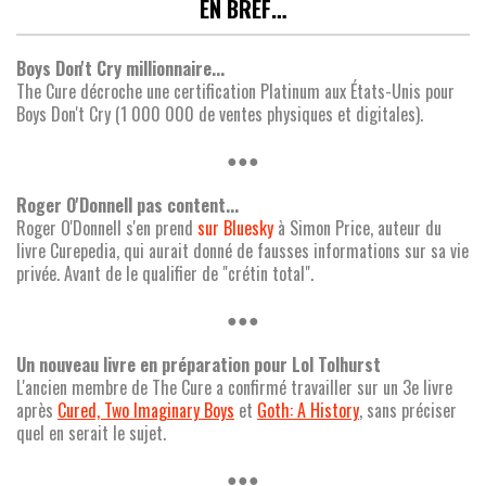
EN BREF…
Boys Don't Cry millionnaire...
The Cure décroche une certification Platinum aux États-Unis pour
Boys Don't Cry (1 000 000 de ventes physiques et digitales).
●●●
Roger O'Donnell pas content...
Roger O'Donnell s'en prend
sur Bluesky
à Simon Price, auteur du
livre Curepedia, qui aurait donné de fausses informations sur sa vie
privée. Avant de le qualifier de "crétin total".
●●●
Un nouveau livre en préparation pour Lol Tolhurst
L'ancien membre de The Cure a confirmé travailler sur un 3e livre
après
Cured, Two Imaginary Boys
et
Goth: A History
, sans préciser
quel en serait le sujet.
●●●