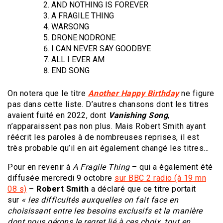
AND NOTHING IS FOREVER
A FRAGILE THING
WARSONG
DRONE:NODRONE
I CAN NEVER SAY GOODBYE
ALL I EVER AM
END SONG
On notera que le titre
Another Happy Birthday
ne figure
pas dans cette liste. D’autres chansons dont les titres
avaient fuité en 2022, dont
Vanishing Song
,
n’apparaissent pas non plus. Mais Robert Smith ayant
réécrit les paroles à de nombreuses reprises, il est
très probable qu’il en ait également changé les titres…
Pour en revenir à
A Fragile Thing
– qui a également été
diffusée mercredi 9 octobre
sur BBC 2 radio (à 19 mn
08 s)
–
Robert Smith
a déclaré que ce titre portait
sur
« les difficultés auxquelles on fait face en
choisissant entre les besoins exclusifs et la manière
dont nous gérons le regret lié à ces choix, tout en