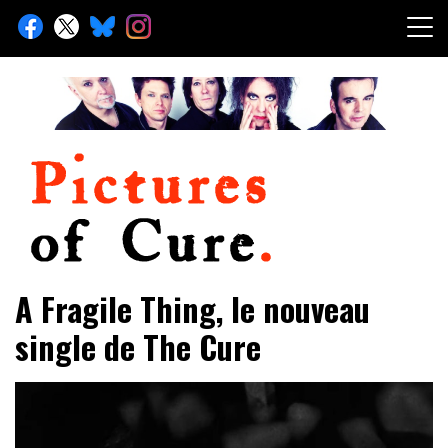
Skip
to
content
Toute l'info sur The Cure depuis 2001
Pictures of Cure
A Fragile Thing, le nouveau
single de The Cure