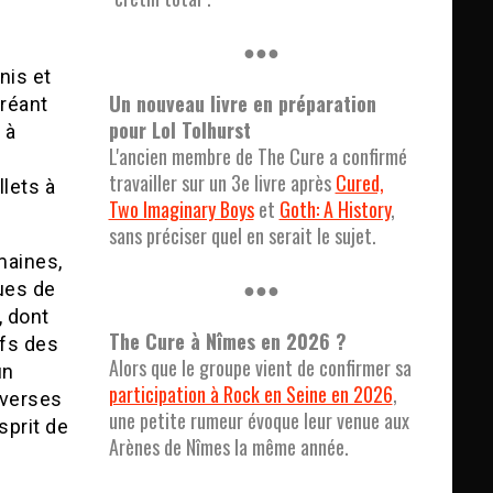
●●●
nis et
Un nouveau livre en préparation
réant
pour Lol Tolhurst
 à
L'ancien membre de The Cure a confirmé
travailler sur un 3e livre après
Cured,
llets à
Two Imaginary Boys
et
Goth: A History
,
sans préciser quel en serait le sujet.
maines,
●●●
ques de
, dont
The Cure à Nîmes en 2026 ?
ifs des
Alors que le groupe vient de confirmer sa
un
participation à Rock en Seine en 2026
,
overses
une petite rumeur évoque leur venue aux
sprit de
Arènes de Nîmes la même année.