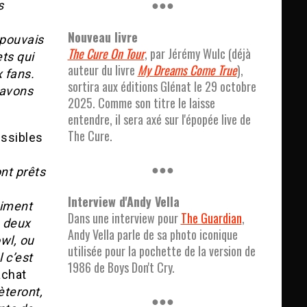
●●●
s
Nouveau livre
 pouvais
The Cure On Tour
, par Jérémy Wulc (déjà
ets qui
auteur du livre
My Dreams Come True
),
 fans.
sortira aux éditions Glénat le 29 octobre
 avons
2025. Comme son titre le laisse
entendre, il sera axé sur l'épopée live de
The Cure.
essibles
●●●
nt prêts
Interview d'Andy Vella
aiment
Dans une interview pour
The Guardian
,
e deux
Andy Vella parle de sa photo iconique
wl, ou
utilisée pour la pochette de la version de
 c’est
1986 de Boys Don't Cry.
achat
èteront,
●●●