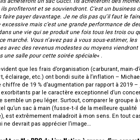
ls achèteront un sac Gucci. Ils achèteront des mome
 ils profiteront et se souviendront. C’est un business 
faire payer davantage. Je ne dis pas qu’il faut le fair
 excessive mais c’est une grande performance de de
ans une vie qui se produit une fois tous les trois ou q
 ce marché. Vous n’avez pas à vous sous-estimer, les
es avec des revenus modestes ou moyens viendront
s une salle pour cette soirée spéciale
« .
 évident que les frais d’organisation (carburant, main-d
t, éclairage, etc.) ont bondi suite à l’inflation – Micha
 chiffre de 19 % d’augmentation par rapport à 2019 – j
 exorbitants par le caractère exceptionnel d’un conce
e semble un peu léger. Surtout, comparer le groupe à
tel qu’un sac à main (fusse-t-il de la meilleure qualité
), est extrêmement maladroit à mon sens. En tout cas,
i ne devrait pas apprécier l’image…