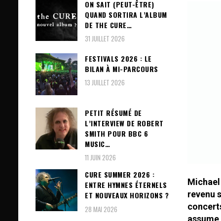
ON SAIT (PEUT-ÊTRE)
QUAND SORTIRA L’ALBUM
DE THE CURE…
31 JUILLET 2026
FESTIVALS 2026 : LE
BILAN À MI-PARCOURS
13 JUILLET 2026
PETIT RÉSUMÉ DE
L’INTERVIEW DE ROBERT
SMITH POUR BBC 6
MUSIC…
11 JUIN 2026
CURE SUMMER 2026 :
Michael 
ENTRE HYMNES ÉTERNELS
revenu s
ET NOUVEAUX HORIZONS ?
concerts
28 MAI 2026
assume q