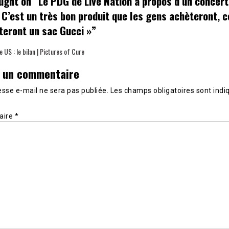
ught on “
Le PDG de Live Nation à propos d’un concert
« C’est un très bon produit que les gens achèteront,
teront un sac Gucci »
”
 US : le bilan | Pictures of Cure
r un commentaire
sse e-mail ne sera pas publiée.
Les champs obligatoires sont indi
aire
*