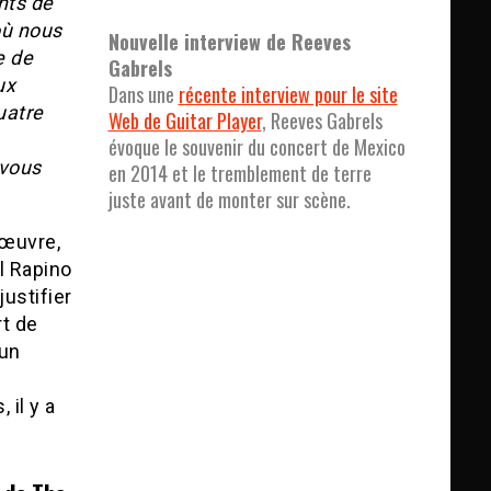
nts de
où nous
Nouvelle interview de Reeves
e de
Gabrels
ux
Dans une
récente interview pour le site
uatre
Web de Guitar Player
, Reeves Gabrels
évoque le souvenir du concert de Mexico
 vous
en 2014 et le tremblement de terre
juste avant de monter sur scène.
’œuvre,
el Rapino
ustifier
rt de
 un
 il y a