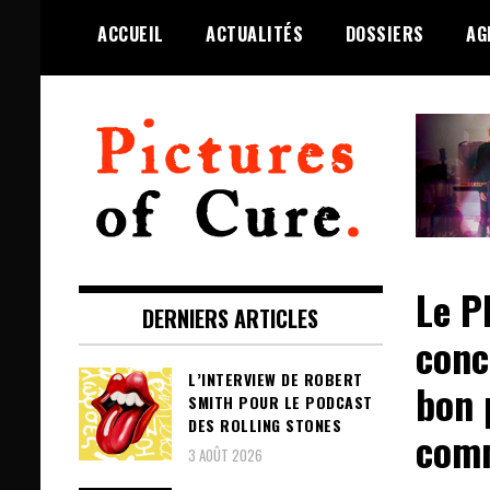
Skip
ACCUEIL
ACTUALITÉS
DOSSIERS
AG
to
content
Toute l'info sur The Cure depuis
Pictures of Cure
2001
Le P
DERNIERS ARTICLES
conc
L’INTERVIEW DE ROBERT
bon 
SMITH POUR LE PODCAST
DES ROLLING STONES
comm
3 AOÛT 2026