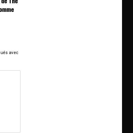
 de The
 comme
qués avec