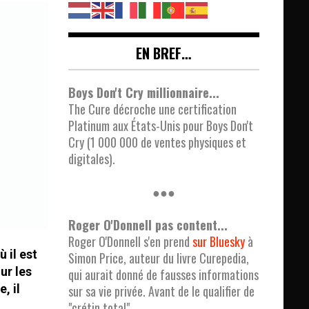
EN BREF…
Boys Don't Cry millionnaire...
The Cure décroche une certification
Platinum aux États-Unis pour Boys Don't
Cry (1 000 000 de ventes physiques et
digitales).
●●●
Roger O'Donnell pas content...
Roger O'Donnell s'en prend
sur Bluesky
à
 il est
Simon Price, auteur du livre Curepedia,
ur les
qui aurait donné de fausses informations
, il
sur sa vie privée. Avant de le qualifier de
"crétin total".