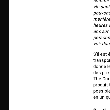
comme i
vie dont
pouvons 
manière
heures d
ans sur
personn
voir dan
S’il est
transpor
donne le
des prix
The Cur
produit 
possible
en un qu