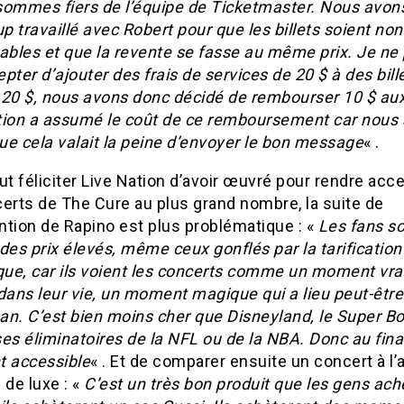
ommes fiers de l’équipe de Ticketmaster. Nous avon
 travaillé avec Robert pour que les billets soient non
ables et que la revente se fasse au même prix. Je ne
pter d’ajouter des frais de services de 20 $ à des bill
 20 $, nous avons donc décidé de rembourser 10 $ aux
tion a assumé le coût de ce remboursement car nous
ue cela valait la peine d’envoyer le bon message
« .
ut féliciter Live Nation d’avoir œuvré pour rendre acc
erts de The Cure au plus grand nombre, la suite de
ention de Rapino est plus problématique : «
Les fans so
des prix élevés, même ceux gonflés par la tarification
ue, car ils voient les concerts comme un moment vr
dans leur vie, un moment magique qui a lieu peut-êtr
 an. C’est bien moins cher que Disneyland, le Super Bo
es éliminatoires de la NFL ou de la NBA. Donc au final
t accessible
« . Et de comparer ensuite un concert à l’
 de luxe : «
C’est un très bon produit que les gens ach