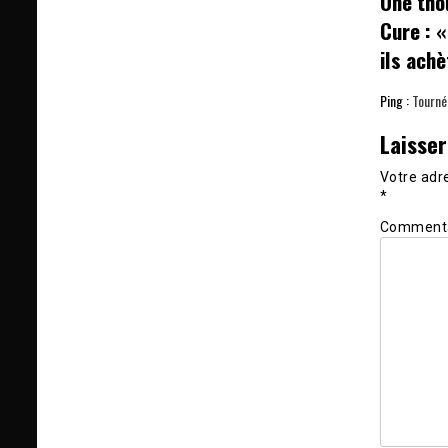
One tho
Cure : 
ils achè
Ping :
Tournée
Laisse
Votre adre
*
Comment