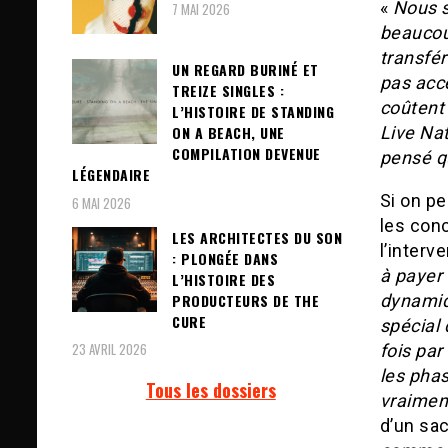
«
Nous s
7 MAI 2026
beaucoup
transfér
UN REGARD BURINÉ ET
pas acce
TREIZE SINGLES :
coûtent
L’HISTOIRE DE STANDING
Live Na
ON A BEACH, UNE
COMPILATION DEVENUE
pensé q
LÉGENDAIRE
Si on pe
6 MAI 2026
les conc
LES ARCHITECTES DU SON
l’interv
: PLONGÉE DANS
à payer 
L’HISTOIRE DES
PRODUCTEURS DE THE
dynamiq
CURE
spécial 
23 AVRIL 2026
fois par
les phas
Tous les dossiers
vraimen
d’un sac