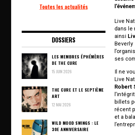
Toutes les actualités
l’événe
Live Nat
dans le
ainsi
Li
DOSSIERS
Beverly
l’organi
LES MEMBRES ÉPHÉMÈRES
ses co
DE THE CURE
15 JUIN 2026
Il ne v
Live Nat
Robert 
THE CURE ET LE SEPTIÈME
l’intégr
ART
billets p
12 MAI 2026
récent 
et a bal
WILD MOOD SWINGS : LE
l’entrepr
30E ANNIVERSAIRE