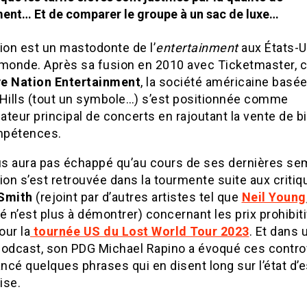
ment… Et de comparer le groupe à un sac de luxe…
ion est un mastodonte de l’
entertainment
aux États-U
 monde. Après sa fusion en 2010 avec Ticketmaster, c
ve Nation Entertainment
, la société américaine basée
 Hills (tout un symbole…) s’est positionnée comme
sateur principal de concerts en rajoutant la vente de bi
mpétences.
ous aura pas échappé qu’au cours de ses dernières se
ion s’est retrouvée dans la tourmente suite aux criti
Smith
(rejoint par d’autres artistes tel que
Neil Young
ité n’est plus à démontrer) concernant les prix prohibit
our la
tournée US du Lost World Tour 2023
. Et dans 
podcast, son PDG Michael Rapino a évoqué ces contr
ancé quelques phrases qui en disent long sur l’état d’e
ise.