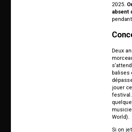
2025.
O
absent 
pendant 
Conce
Deux ans
morceau
s’atten
balises 
dépasse
jouer c
festival
quelque
musicie
World).
Si on je