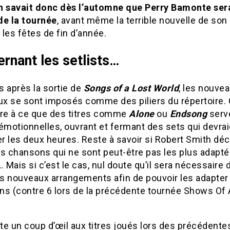
n savait donc dès l’automne que Perry Bamonte ser
de la tournée
, avant même la terrible nouvelle de so
les fêtes de fin d’année.
rnant les setlists…
 après la sortie de
Songs of a Lost World
, les nouve
x se sont imposés comme des piliers du répertoire. 
dre à ce que des titres comme
Alone
ou
Endsong
serv
émotionnelles, ouvrant et fermant des sets qui devra
r les deux heures. Reste à savoir si Robert Smith déc
es chansons qui ne sont peut-être pas les plus adapté
… Mais si c’est le cas, nul doute qu’il sera nécessaire d
s nouveaux arrangements afin de pouvoir les adapter
ns (contre 6 lors de la précédente tournée Shows Of 
tte un coup d’œil aux titres joués lors des précédente