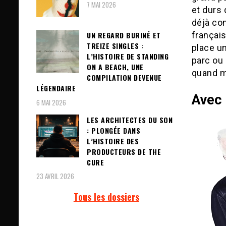
7 MAI 2026
et durs 
déjà com
français
UN REGARD BURINÉ ET
TREIZE SINGLES :
place u
L’HISTOIRE DE STANDING
parc ou 
ON A BEACH, UNE
quand m
COMPILATION DEVENUE
LÉGENDAIRE
Avec 
6 MAI 2026
LES ARCHITECTES DU SON
: PLONGÉE DANS
L’HISTOIRE DES
PRODUCTEURS DE THE
CURE
23 AVRIL 2026
Tous les dossiers