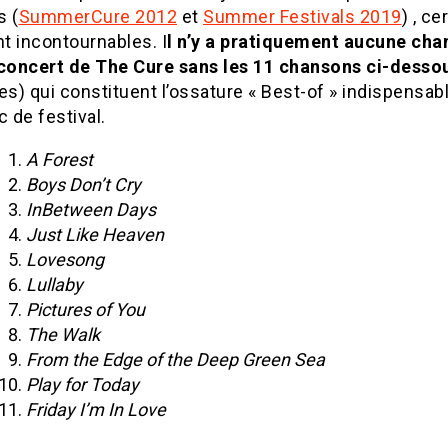
s (
SummerCure 2012
et
Summer Festivals 2019
) , ce
t incontournables. I
l n’y a pratiquement aucune cha
 concert de The Cure sans les 11 chansons ci-desso
es) qui constituent l’ossature « Best-of » indispensab
c de festival.
A Forest
Boys Don’t Cry
InBetween Days
Just Like Heaven
Lovesong
Lullaby
Pictures of You
The Walk
From the Edge of the Deep Green Sea
Play for Today
Friday I’m In Love