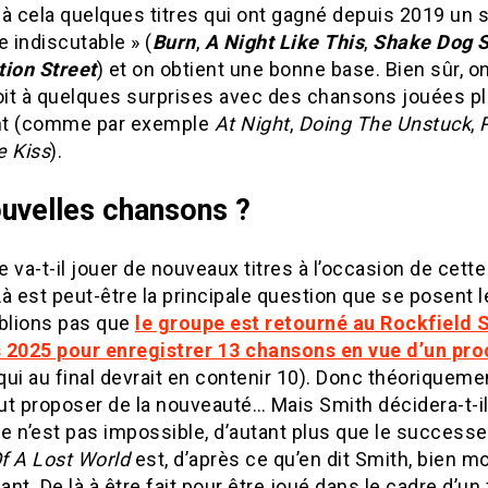
à cela quelques titres qui ont gagné depuis 2019 un s
re indiscutable » (
Burn
,
A Night Like This
,
Shake Dog 
tion Street
) et on obtient une bonne base. Bien sûr, on
roit à quelques surprises avec des chansons jouées p
nt (comme par exemple
At Night
,
Doing The Unstuck
,
e Kiss
).
uvelles chansons ?
 va-t-il jouer de nouveaux titres à l’occasion de cett
à est peut-être la principale question que se posent l
ublions pas que
le groupe est retourné au Rockfield 
 2025 pour enregistrer 13 chansons en vue d’un pro
qui au final devrait en contenir 10). Donc théoriqueme
t proposer de la nouveauté… Mais Smith décidera-t-il
Ce n’est pas impossible, d’autant plus que le success
f A Lost World
est, d’après ce qu’en dit Smith, bien m
nt. De là à être fait pour être joué dans le cadre d’un 