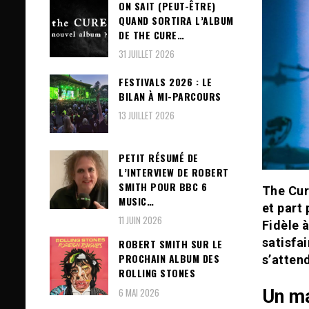
ON SAIT (PEUT-ÊTRE)
QUAND SORTIRA L’ALBUM
DE THE CURE…
31 JUILLET 2026
FESTIVALS 2026 : LE
BILAN À MI-PARCOURS
13 JUILLET 2026
PETIT RÉSUMÉ DE
L’INTERVIEW DE ROBERT
SMITH POUR BBC 6
The Cur
MUSIC…
et part
11 JUIN 2026
Fidèle 
satisfai
ROBERT SMITH SUR LE
PROCHAIN ALBUM DES
s’atten
ROLLING STONES
6 MAI 2026
Un ma