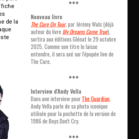
●●●
ffiche
tes
Nouveau livre
e de la
The Cure On Tour
, par Jérémy Wulc (déjà
haque
auteur du livre
My Dreams Come True
),
este
sortira aux éditions Glénat le 29 octobre
2025. Comme son titre le laisse
entendre, il sera axé sur l'épopée live de
The Cure.
●●●
Interview d'Andy Vella
Dans une interview pour
The Guardian
,
Andy Vella parle de sa photo iconique
utilisée pour la pochette de la version de
1986 de Boys Don't Cry.
●●●