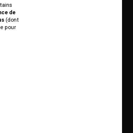
rtains
nce de
us
(dont
le pour