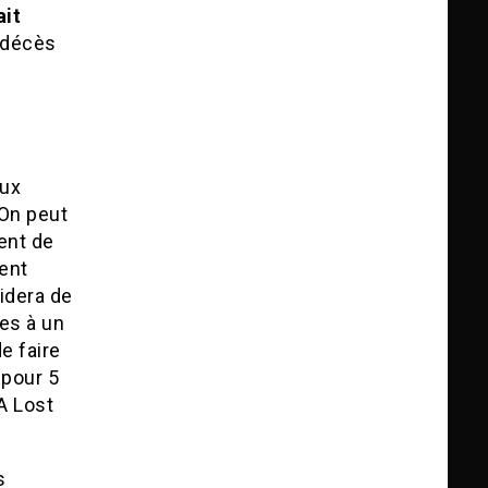
ait
n décès
aux
On peut
ent de
ient
idera de
es à un
e faire
 pour 5
A Lost
s