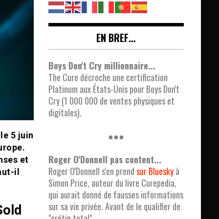
EN BREF…
Boys Don't Cry millionnaire...
The Cure décroche une certification
Platinum aux États-Unis pour Boys Don't
Cry (1 000 000 de ventes physiques et
digitales).
●●●
e 5 juin
urope.
Roger O'Donnell pas content...
nses et
Roger O'Donnell s'en prend
sur Bluesky
à
ut-il
Simon Price, auteur du livre Curepedia,
qui aurait donné de fausses informations
sur sa vie privée. Avant de le qualifier de
Sold
"crétin total".