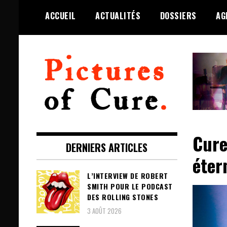
Skip
ACCUEIL
ACTUALITÉS
DOSSIERS
AG
to
content
Toute l'info sur The Cure depuis
Pictures of Cure
2001
Cure
DERNIERS ARTICLES
éter
L’INTERVIEW DE ROBERT
SMITH POUR LE PODCAST
DES ROLLING STONES
3 AOÛT 2026