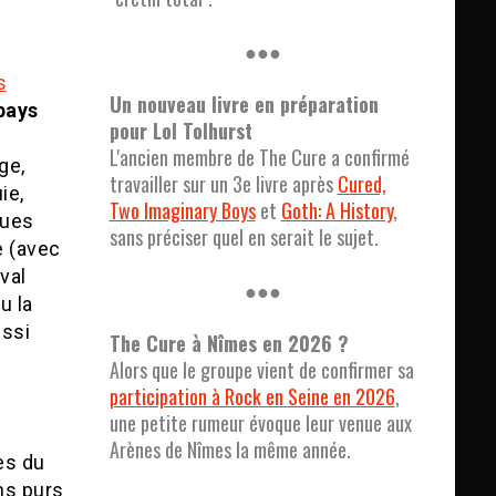
●●●
s
Un nouveau livre en préparation
 pays
pour Lol Tolhurst
L'ancien membre de The Cure a confirmé
ge,
travailler sur un 3e livre après
Cured,
ie,
Two Imaginary Boys
et
Goth: A History
,
ques
sans préciser quel en serait le sujet.
e (avec
val
●●●
u la
ussi
The Cure à Nîmes en 2026 ?
Alors que le groupe vient de confirmer sa
participation à Rock en Seine en 2026
,
une petite rumeur évoque leur venue aux
Arènes de Nîmes la même année.
ès du
ans purs