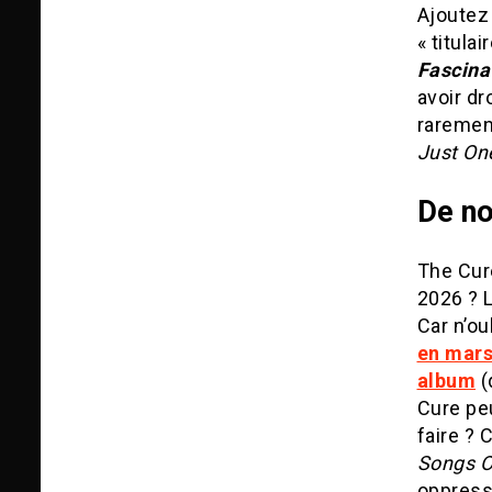
Ajoutez 
« titulai
Fascina
avoir d
rareme
Just On
De no
The Cure
2026 ? L
Car n’o
en mars
album
(
Cure peu
faire ? 
Songs O
oppressa