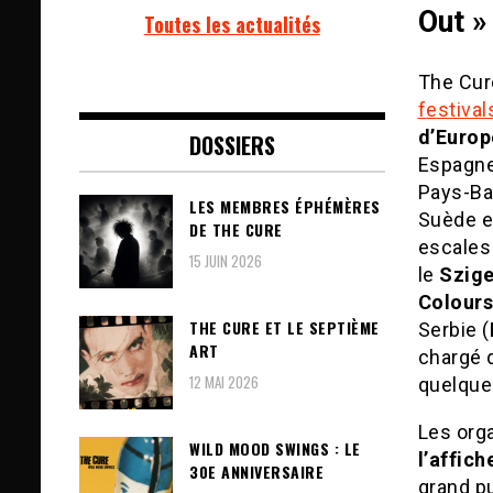
Out »
Toutes les actualités
The Cur
festival
d’Europ
DOSSIERS
Espagne,
Pays-Ba
LES MEMBRES ÉPHÉMÈRES
Suède et
DE THE CURE
escales 
15 JUIN 2026
le
Szige
Colours
THE CURE ET LE SEPTIÈME
Serbie (
ART
chargé q
12 MAI 2026
quelque
Les orga
WILD MOOD SWINGS : LE
l’affich
30E ANNIVERSAIRE
grand pu