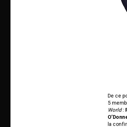
De ce po
5 membr
World
:
O’Donne
la confi