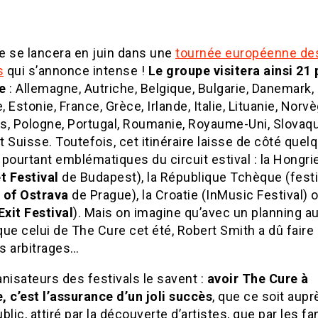
e se lancera en juin dans une
tournée européenne de
s
qui s’annonce intense !
Le groupe visitera ainsi 21
e
: Allemagne, Autriche, Belgique, Bulgarie, Danemark,
 Estonie, France, Grèce, Irlande, Italie, Lituanie, Norvè
s, Pologne, Portugal, Roumanie, Royaume-Uni, Slovaqu
 Suisse. Toutefois, cet itinéraire laisse de côté quel
pourtant emblématiques du circuit estival : la Hongri
t Festival
de Budapest), la République Tchèque (festi
 of Ostrava
de Prague), la Croatie (InMusic Festival) o
Exit Festival
). Mais on imagine qu’avec un planning a
ue celui de The Cure cet été, Robert Smith a dû faire
s arbitrages…
nisateurs des festivals le savent :
avoir The Cure à
e, c’est l’assurance d’un joli succès
, que ce soit aupr
blic, attiré par la découverte d’artistes, que par les f