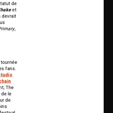
tatut de
Shake
et
 devrait
lus
Primary
,
e tournée
es fans.
Studio
chain
nt, The
 de le
eur de
oins
festival