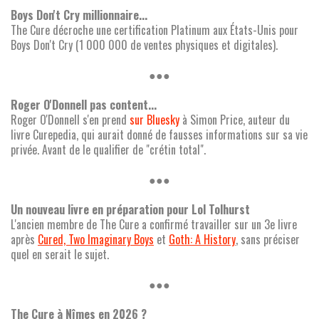
Boys Don't Cry millionnaire...
The Cure décroche une certification Platinum aux États-Unis pour
Boys Don't Cry (1 000 000 de ventes physiques et digitales).
●●●
Roger O'Donnell pas content...
Roger O'Donnell s'en prend
sur Bluesky
à Simon Price, auteur du
livre Curepedia, qui aurait donné de fausses informations sur sa vie
privée. Avant de le qualifier de "crétin total".
●●●
Un nouveau livre en préparation pour Lol Tolhurst
L'ancien membre de The Cure a confirmé travailler sur un 3e livre
après
Cured, Two Imaginary Boys
et
Goth: A History
, sans préciser
quel en serait le sujet.
●●●
The Cure à Nîmes en 2026 ?