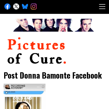
Skip
to
content
Toute l'info sur The Cure depuis 2001
Pictures of Cure
Post Donna Bamonte Facebook