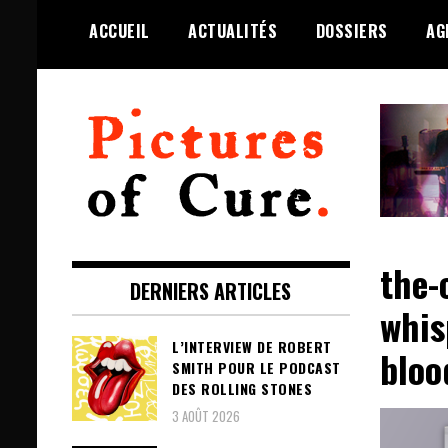
Skip
ACCUEIL
ACTUALITÉS
DOSSIERS
AG
to
content
Toute l'info sur The Cure depuis
Pictures of Cure
2001
the-
DERNIERS ARTICLES
whis
L’INTERVIEW DE ROBERT
bloo
SMITH POUR LE PODCAST
DES ROLLING STONES
3 AOÛT 2026