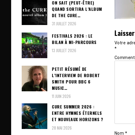
ON SAIT (PEUT-ÊTRE)
QUAND SORTIRA L’ALBUM
DE THE CURE…
31 JUILLET 2026
Laisse
FESTIVALS 2026 : LE
BILAN À MI-PARCOURS
Votre adre
*
13 JUILLET 2026
Comment
PETIT RÉSUMÉ DE
L’INTERVIEW DE ROBERT
SMITH POUR BBC 6
MUSIC…
11 JUIN 2026
CURE SUMMER 2026 :
ENTRE HYMNES ÉTERNELS
ET NOUVEAUX HORIZONS ?
28 MAI 2026
Nom
*