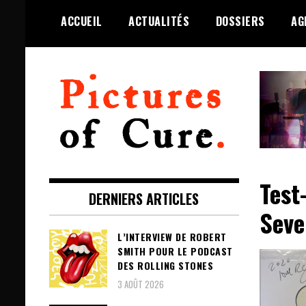
Skip
ACCUEIL
ACTUALITÉS
DOSSIERS
AG
to
content
Toute l'info sur The Cure depuis
Pictures of Cure
2001
Test
DERNIERS ARTICLES
Seve
L’INTERVIEW DE ROBERT
SMITH POUR LE PODCAST
DES ROLLING STONES
3 AOÛT 2026