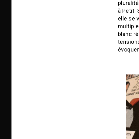
pluralit
à Petit.
elle se 
multiple
blanc ré
tension
évoquer