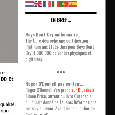
EN BREF…
Boys Don't Cry millionnaire...
The Cure décroche une certification
Platinum aux États-Unis pour Boys Don't
Cry (1 000 000 de ventes physiques et
digitales).
●●●
vre
-BD. Et
Roger O'Donnell pas content...
Roger O'Donnell s'en prend
sur Bluesky
à
Simon Price, auteur du livre Curepedia,
qui aurait donné de fausses informations
qualité.
sur sa vie privée. Avant de le qualifier de
imon
"crétin total".