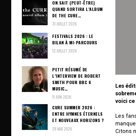
ON SAIT (PEUT-ÊTRE)
QUAND SORTIRA L’ALBUM
DE THE CURE…
31 JUILLET 2026
FESTIVALS 2026 : LE
BILAN À MI-PARCOURS
13 JUILLET 2026
PETIT RÉSUMÉ DE
L’INTERVIEW DE ROBERT
SMITH POUR BBC 6
Les
édit
MUSIC…
sobrem
11 JUIN 2026
voici ce
CURE SUMMER 2026 :
ENTRE HYMNES ÉTERNELS
Les fans
ET NOUVEAUX HORIZONS ?
manquent
28 MAI 2026
Citons 