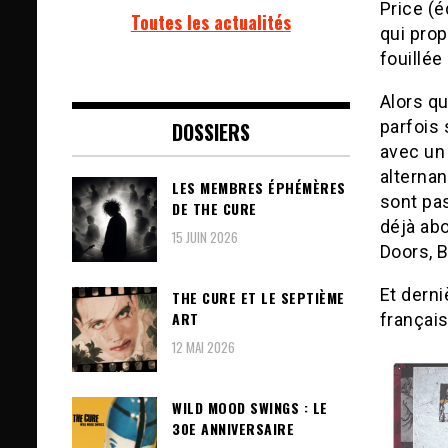
Price (é
Toutes les actualités
qui pro
fouillée
Alors q
parfois
DOSSIERS
avec un
alternan
LES MEMBRES ÉPHÉMÈRES
sont pa
DE THE CURE
déjà abo
15 JUIN 2026
Doors, 
Et derni
THE CURE ET LE SEPTIÈME
ART
françai
12 MAI 2026
WILD MOOD SWINGS : LE
30E ANNIVERSAIRE