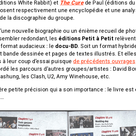
ditions White Rabbit) et
The Cure
de Paul (éditions du
posent respectivement une encyclopédie et une anal
 de la discographie du groupe.
u’une nouvelle biographie ou un énième recueil de pho
 sembler redondant, les
éditions Petit à Petit
relèvent 
 format audacieux : le
docu-BD
. Soit un format hybride
t bande dessinée et pages de textes illustrés. Et elles
s à leur coup d’essai puisque
de précédents ouvrages
rdé les parcours d’autres groupes/artistes : David Bo
Bashung, les Clash, U2, Amy Winehouse, etc.
ère petite précision qui a son importance : le livre est
s…