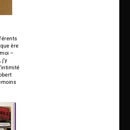
férents
aque ère
 moi –
j’y
’intimité
obert
témoins