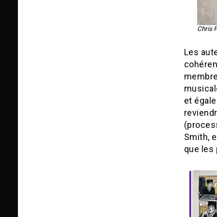
Chris P
Les aute
cohéren
membres
musicale
et égal
reviendr
(proces
Smith, e
que les