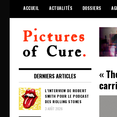
Skip
ACCUEIL
ACTUALITÉS
DOSSIERS
AG
to
content
Toute l'info sur The Cure depuis
Pictures of Cure
2001
« Th
DERNIERS ARTICLES
carr
L’INTERVIEW DE ROBERT
SMITH POUR LE PODCAST
DES ROLLING STONES
3 AOÛT 2026