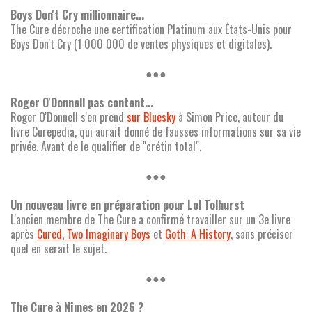
Boys Don't Cry millionnaire...
The Cure décroche une certification Platinum aux États-Unis pour
Boys Don't Cry (1 000 000 de ventes physiques et digitales).
●●●
Roger O'Donnell pas content...
Roger O'Donnell s'en prend
sur Bluesky
à Simon Price, auteur du
livre Curepedia, qui aurait donné de fausses informations sur sa vie
privée. Avant de le qualifier de "crétin total".
●●●
Un nouveau livre en préparation pour Lol Tolhurst
L'ancien membre de The Cure a confirmé travailler sur un 3e livre
après
Cured, Two Imaginary Boys
et
Goth: A History
, sans préciser
quel en serait le sujet.
●●●
The Cure à Nîmes en 2026 ?