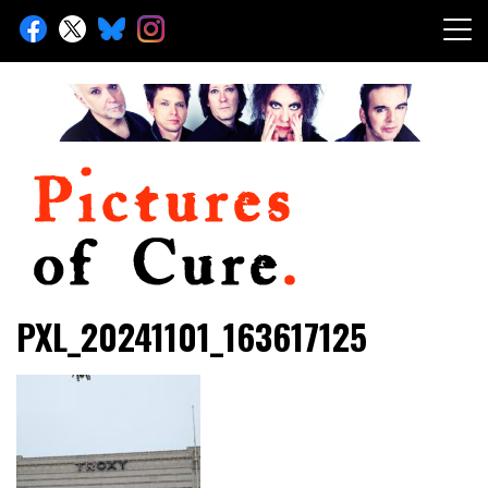
Skip
to
content
Toute l'info sur The Cure depuis 2001
Pictures of Cure
PXL_20241101_163617125