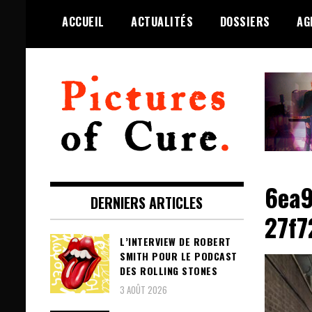
Skip
ACCUEIL
ACTUALITÉS
DOSSIERS
AG
to
content
Toute l'info sur The Cure depuis
Pictures of Cure
2001
6ea9
DERNIERS ARTICLES
27f
L’INTERVIEW DE ROBERT
SMITH POUR LE PODCAST
DES ROLLING STONES
3 AOÛT 2026