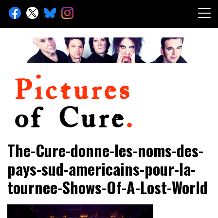
Skip
to
content
Toute l'info sur The Cure depuis 2001
Pictures of Cure
The-Cure-donne-les-noms-des-
pays-sud-americains-pour-la-
tournee-Shows-Of-A-Lost-World