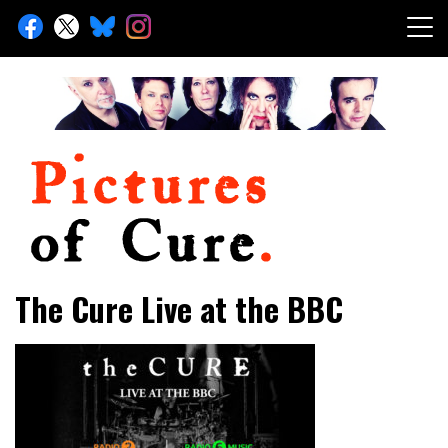
Skip
to
content
Toute l'info sur The Cure depuis 2001
Pictures of Cure
The Cure Live at the BBC