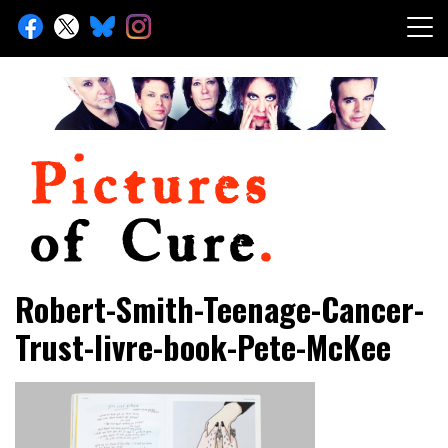
Skip
to
content
Toute l'info sur The Cure depuis 2001
Pictures of Cure
Robert-Smith-Teenage-Cancer-
Trust-livre-book-Pete-McKee