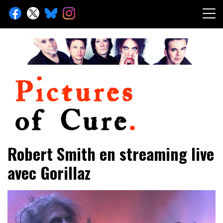
Skip
to
content
Toute l'info sur The Cure depuis 2001
Pictures of Cure
Robert Smith en streaming live
avec Gorillaz