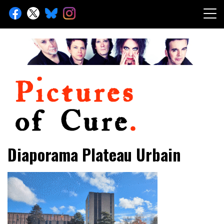
Skip
to
content
Toute l'info sur The Cure depuis 2001
Pictures of Cure
Diaporama Plateau Urbain