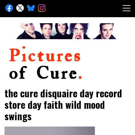
Skip
to
content
Toute l'info sur The Cure depuis 2001
Pictures of Cure
the cure disquaire day record
store day faith wild mood
swings