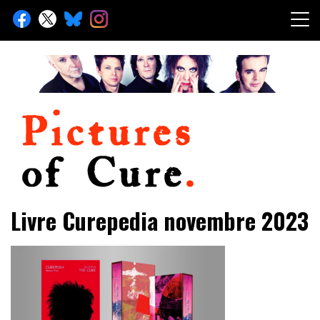
Skip
to
content
Toute l'info sur The Cure depuis 2001
Pictures of Cure
Livre Curepedia novembre 2023