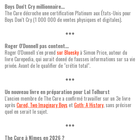
Boys Don't Cry millionnaire...
The Cure décroche une certification Platinum aux États-Unis pour
Boys Don't Cry (1 000 000 de ventes physiques et digitales).
●●●
Roger O'Donnell pas content...
Roger O'Donnell s'en prend
sur Bluesky
à Simon Price, auteur du
livre Curepedia, qui aurait donné de fausses informations sur sa vie
privée. Avant de le qualifier de "crétin total".
●●●
Un nouveau livre en préparation pour Lol Tolhurst
L'ancien membre de The Cure a confirmé travailler sur un 3e livre
après
Cured, Two Imaginary Boys
et
Goth: A History
, sans préciser
quel en serait le sujet.
●●●
The Cure à Nîmes en 2026 ?