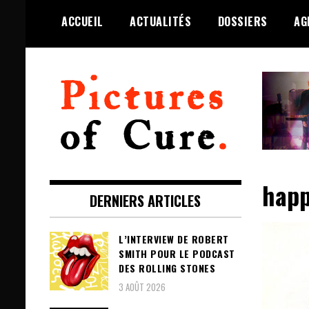
Skip
ACCUEIL
ACTUALITÉS
DOSSIERS
AG
to
content
Toute l'info sur The Cure depuis
Pictures of Cure
2001
happ
DERNIERS ARTICLES
L’INTERVIEW DE ROBERT
SMITH POUR LE PODCAST
DES ROLLING STONES
3 AOÛT 2026