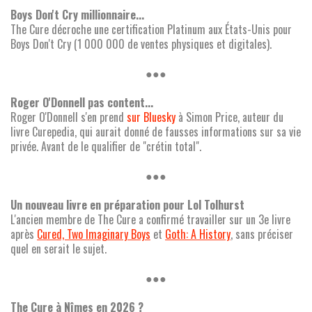
Boys Don't Cry millionnaire...
The Cure décroche une certification Platinum aux États-Unis pour
Boys Don't Cry (1 000 000 de ventes physiques et digitales).
●●●
Roger O'Donnell pas content...
Roger O'Donnell s'en prend
sur Bluesky
à Simon Price, auteur du
livre Curepedia, qui aurait donné de fausses informations sur sa vie
privée. Avant de le qualifier de "crétin total".
●●●
Un nouveau livre en préparation pour Lol Tolhurst
L'ancien membre de The Cure a confirmé travailler sur un 3e livre
après
Cured, Two Imaginary Boys
et
Goth: A History
, sans préciser
quel en serait le sujet.
●●●
The Cure à Nîmes en 2026 ?