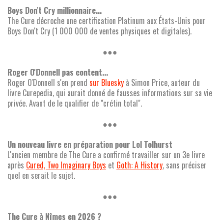
Boys Don't Cry millionnaire...
The Cure décroche une certification Platinum aux États-Unis pour
Boys Don't Cry (1 000 000 de ventes physiques et digitales).
●●●
Roger O'Donnell pas content...
Roger O'Donnell s'en prend
sur Bluesky
à Simon Price, auteur du
livre Curepedia, qui aurait donné de fausses informations sur sa vie
privée. Avant de le qualifier de "crétin total".
●●●
Un nouveau livre en préparation pour Lol Tolhurst
L'ancien membre de The Cure a confirmé travailler sur un 3e livre
après
Cured, Two Imaginary Boys
et
Goth: A History
, sans préciser
quel en serait le sujet.
●●●
The Cure à Nîmes en 2026 ?