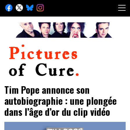
Skip
to
content
Toute l'info sur The Cure depuis 2001
Pictures of Cure
Tim Pope annonce son
autobiographie : une plongée
dans l’âge d’or du clip vidéo