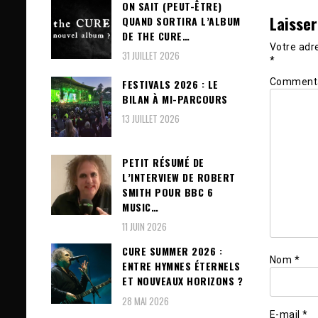
ON SAIT (PEUT-ÊTRE)
Laisse
QUAND SORTIRA L’ALBUM
DE THE CURE…
Votre adre
31 JUILLET 2026
*
Comment
FESTIVALS 2026 : LE
BILAN À MI-PARCOURS
13 JUILLET 2026
PETIT RÉSUMÉ DE
L’INTERVIEW DE ROBERT
SMITH POUR BBC 6
MUSIC…
11 JUIN 2026
CURE SUMMER 2026 :
Nom
*
ENTRE HYMNES ÉTERNELS
ET NOUVEAUX HORIZONS ?
28 MAI 2026
E-mail
*