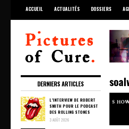
Skip
ACCUEIL
ACTUALITÉS
DOSSIERS
AG
to
content
Toute l'info sur The Cure depuis
Pictures of Cure
2001
soal
DERNIERS ARTICLES
L’INTERVIEW DE ROBERT
SMITH POUR LE PODCAST
DES ROLLING STONES
3 AOÛT 2026