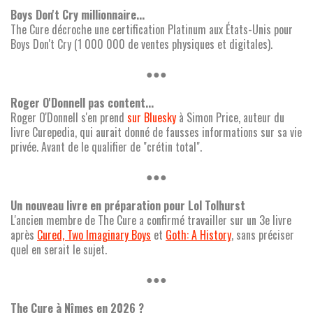
Boys Don't Cry millionnaire...
The Cure décroche une certification Platinum aux États-Unis pour
Boys Don't Cry (1 000 000 de ventes physiques et digitales).
●●●
Roger O'Donnell pas content...
Roger O'Donnell s'en prend
sur Bluesky
à Simon Price, auteur du
livre Curepedia, qui aurait donné de fausses informations sur sa vie
privée. Avant de le qualifier de "crétin total".
●●●
Un nouveau livre en préparation pour Lol Tolhurst
L'ancien membre de The Cure a confirmé travailler sur un 3e livre
après
Cured, Two Imaginary Boys
et
Goth: A History
, sans préciser
quel en serait le sujet.
●●●
The Cure à Nîmes en 2026 ?