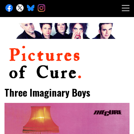
Skip
to
content
Toute l'info sur The Cure depuis 2001
Pictures of Cure
Three Imaginary Boys