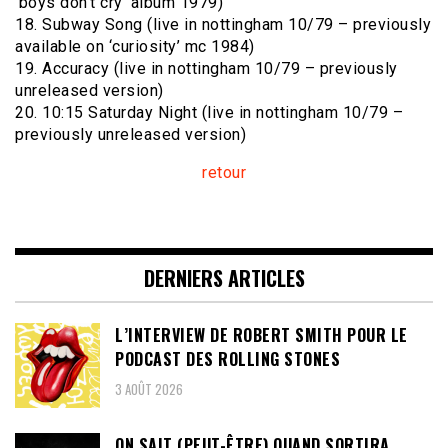
‘boys don’t cry’ album 1979)
18. Subway Song (live in nottingham 10/79 – previously
available on ‘curiosity’ mc 1984)
19. Accuracy (live in nottingham 10/79 – previously
unreleased version)
20. 10:15 Saturday Night (live in nottingham 10/79 –
previously unreleased version)
retour
DERNIERS ARTICLES
L’INTERVIEW DE ROBERT SMITH POUR LE
PODCAST DES ROLLING STONES
3 AOÛT 2026
ON SAIT (PEUT-ÊTRE) QUAND SORTIRA