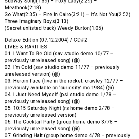
Subway Song(1:59) – Foxy Lady(2:29) –
Meathook(2:18)
So What(2:35) – Fire In Cairo(3:21) – It’s Not You(2:52)
Three Imaginary Boys(3:13)
(Secret unlisted track) Weedy Burton(1:05)
Deluxe Edition (07.12.2004) / CD#2
LIVES & RARITIES
01. I Want To Be Old (sav studio demo 10/77 –
previously unreleased song) (@)
02. I’m Cold (sav studio demo 11/77 – previously
unreleased version) (@)
03. Heroin Face (live in the rocket, crawley 12/77 –
previously available on ‘curiosity’ mc 1984) (@)
04. I Just Need Myself (psl studio demo 1/78 –
previously unreleased song) (@)
05. 10:15 Saturday Night (rs home demo 2/78 –
previously unreleased version)
06. The Cocktail Party (group home demo 3/78 –
previously unreleased song) (@)
07. Grinding Halt (group home demo 4/78 – previously