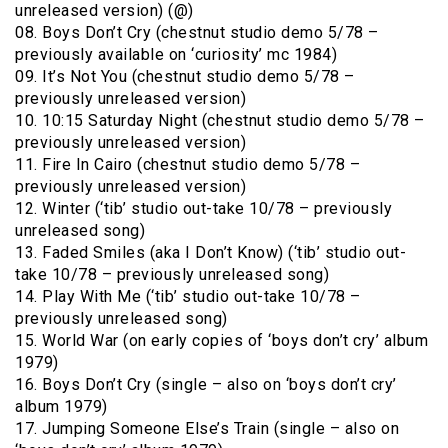
unreleased version) (@)
08. Boys Don’t Cry (chestnut studio demo 5/78 –
previously available on ‘curiosity’ mc 1984)
09. It’s Not You (chestnut studio demo 5/78 –
previously unreleased version)
10. 10:15 Saturday Night (chestnut studio demo 5/78 –
previously unreleased version)
11. Fire In Cairo (chestnut studio demo 5/78 –
previously unreleased version)
12. Winter (‘tib’ studio out-take 10/78 – previously
unreleased song)
13. Faded Smiles (aka I Don’t Know) (‘tib’ studio out-
take 10/78 – previously unreleased song)
14. Play With Me (‘tib’ studio out-take 10/78 –
previously unreleased song)
15. World War (on early copies of ‘boys don’t cry’ album
1979)
16. Boys Don’t Cry (single – also on ‘boys don’t cry’
album 1979)
17. Jumping Someone Else’s Train (single – also on