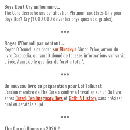
Boys Don't Cry millionnaire...
The Cure décroche une certification Platinum aux États-Unis pour
Boys Don't Cry (1 000 000 de ventes physiques et digitales).
●●●
Roger O'Donnell pas content...
Roger O'Donnell s'en prend
sur Bluesky
à Simon Price, auteur du
livre Curepedia, qui aurait donné de fausses informations sur sa vie
privée. Avant de le qualifier de "crétin total".
●●●
Un nouveau livre en préparation pour Lol Tolhurst
L'ancien membre de The Cure a confirmé travailler sur un 3e livre
après
Cured, Two Imaginary Boys
et
Goth: A History
, sans préciser
quel en serait le sujet.
●●●
The Cure à Nîmes en 2026 ?