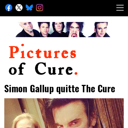
Skip
to
content
Toute l'info sur The Cure depuis 2001
Pictures of Cure
Simon Gallup quitte The Cure